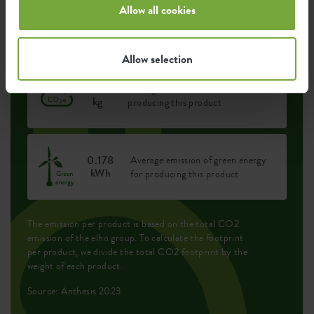
Allow all cookies
Environmental footprint
Allow selection
0.21
Average emission of CO2 for
kg
producing this product
0.178
Average emission of green energy
kWh
for producing this product
The emission per product is based on the total CO2
emission of the elho group. To calculate the footprint
per product, we divide the total CO2 footprint by the
weight of each product.
Source: Anthesis 2023