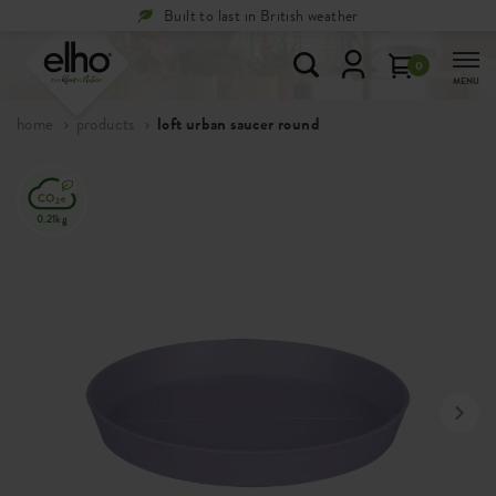
Built to last in British weather
0
MENU
home
products
loft urban saucer round
0.21kg