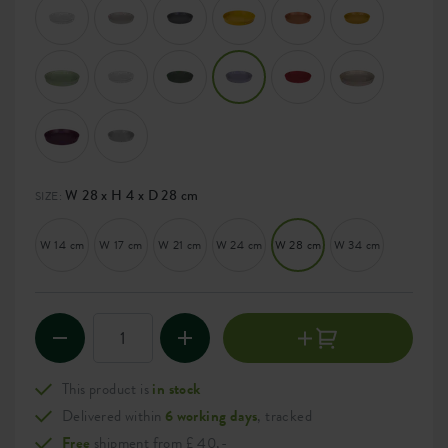
W 28 x H 4 x D 28 cm
SIZE:
W 14 cm
W 17 cm
W 21 cm
W 24 cm
W 28 cm
W 34 cm
This product is
in stock
Delivered within
6 working days
, tracked
Free
shipment from £ 40,-