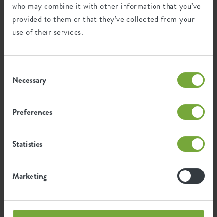
who may combine it with other information that you’ve
Recycling
provided to them or that they’ve collected from your
use of their services.
This product is comprised of 12% post-
consumer waste and 88% post-industrial
waste.
Consent
Necessary
Selection
Preferences
Certifications
Guarantee
99
Statistics
years
Marketing
UV protected
Frost resistant