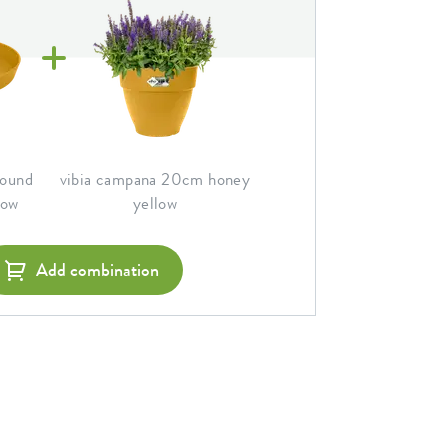
round
vibia campana 20cm honey
low
yellow
Add combination