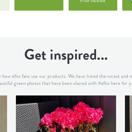
S
Frost resistant
0740
2500
Get inspired...
by how elho fans use our products. We have listed the nicest and 
autiful green photos that have been shared with #elho here for y