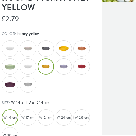
YELLOW
£2.79
honey yellow
COLOR:
W 14 x H 2 x D 14 cm
SIZE:
W 14 cm
W 17 cm
W 21 cm
W 24 cm
W 28 cm
W 30 cm