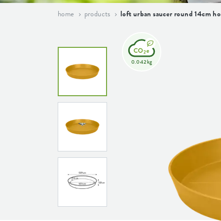
home
products
loft urban saucer round 14cm h
0.042kg