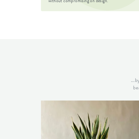
without compromising on design.
Optinal drill holes
no
Container proof
no
EAN
871190450
SKU
920022141
...
be