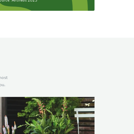
ource: Anthesis 2023
most
ou.