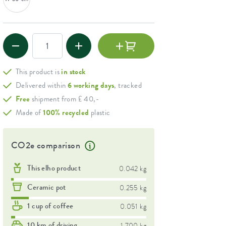
This product is
in stock
Delivered within
6 working days
, tracked
Free
shipment from £ 40,-
Made of
100% recycled
plastic
CO2e comparison
This elho product
0.042 kg
Ceramic pot
0.255 kg
1 cup of coffee
0.051 kg
10 km of driving
1.700 kg