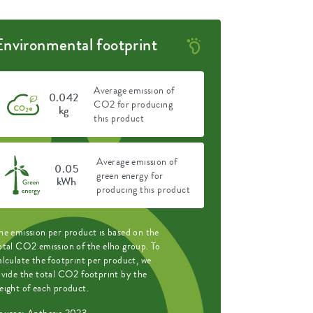
Environmental footprint
Average emission of
0.042
CO2 for producing
kg
this product
Average emission of
0.05
green energy for
kWh
producing this product
he emission per product is based on the
otal CO2 emission of the elho group. To
alculate the footprint per product, we
ivide the total CO2 footprint by the
eight of each product.