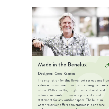
Altijd een gezonde plant
Shape
round
Voor de beste verzorging van je plant is een s
er namelijk voor dat het overtollige water w
Material
plastic
niet gaan rotten.
Product type
saucer
Perfecte match
Met het grote assortiment aan elho schotels i
Product usage
outdoor, acc
schotel voor jouw bloempot te vinden.
Waranty
99 years
Duurzame keuze
Deze schotel is - uiteraard - gemaakt van 1
Wheels
no
Made in the Benelux
zijn daarmee niet alleen functioneel, maar 
van het overtollige water is op meerdere man
Water reservoir
no
Designer: Cees Kranen
In eerste instantie kan het overtollige water
The inspiration for this flower pot series came fro
klein reservoir op voor drogere momenten. Zo
Drainage system
no
a desire to combine robust, iconic design and ease
hart jouw planten verzorgen en tegelijkertij
of use. With a matte, tough finish and on-trend
Elevated bottom
no
wereld.
colours, we wanted to make a powerful visual
statement for any outdoor space. The built-in
Drill holes
no
water reservoir offers convenience in plant care