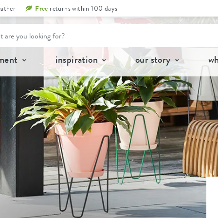
eather
Free
returns within 100 days
tment
inspiration
our story
wh