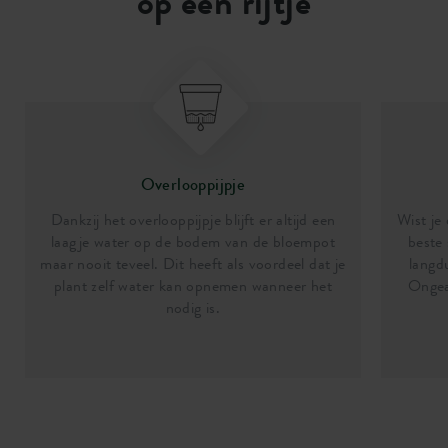
op een rijtje
Overlooppijpje
Dankzij het overlooppijpje blijft er altijd een
Wist je
laagje water op de bodem van de bloempot
beste 
maar nooit teveel. Dit heeft als voordeel dat je
langd
plant zelf water kan opnemen wanneer het
Ongea
nodig is.