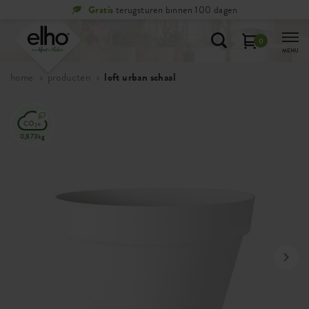
Gratis
terugsturen binnen 100 dagen
0
MENU
home
producten
loft urban schaal
0,873kg