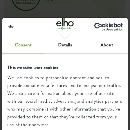
Certificaten
Garantie
99
Consent
Details
About
jaar
This website uses cookies
UV-beschermd
vorstbestendig
We use cookies to personalise content and ads, to
provide social media features and to analyse our traffic.
We also share information about your use of our site
with our social media, advertising and analytics partners
Milieu voetafdruk
who may combine it with other information that you’ve
provided to them or that they’ve collected from your
use of their services.
0,873
Gemiddelde uitstoot van CO2