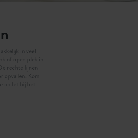
en
kkelijk in veel
nk of open plek in
De rechte lijnen
eer opvallen. Kom
 op let bij het