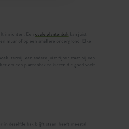
ilt inrichten. Een
ovale plantenbak
kan juist
 een muur of op een smallere ondergrond. Elke
ek, terwijl een andere juist fijner staat bij een
jker om een plantenbak te kiezen die goed voelt
r in dezelfde bak blijft staan, heeft meestal