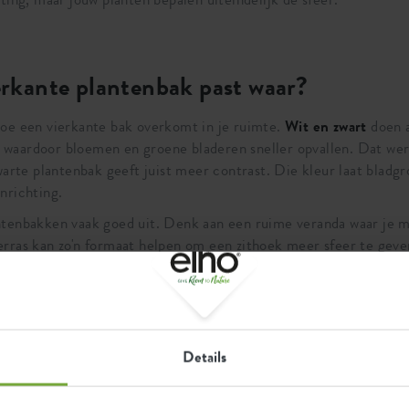
ierkante plantenbak past waar?
hoe een vierkante bak overkomt in je ruimte.
Wit en zwart
doen a
r, waardoor bloemen en groene bladeren sneller opvallen. Dat werk
warte plantenbak geeft juist meer contrast. Die kleur laat bladgr
nrichting.
tenbakken vaak goed uit. Denk aan een ruime veranda waar je 
rras kan zo'n formaat helpen om een zithoek meer sfeer te geve
e of op een ruim balkon geven grotere bakken al snel meer aanwe
kante pot staat mooi in een open woonkamer, naast een kast of 
t vaak terug onder overkappingen en op plekken waar een plant 
Details
 aan.