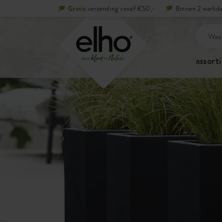
Gratis
verzending vanaf €50,-
Binnen 2 werkda
assort