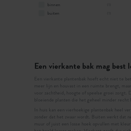
binnen
(1)
buiten
(1)
Een vierkante bak mag best l
Een vierkante plantenbak hoeft echt niet te bet
meer lijn en houvast in een ruimte brengt, maar 
voor zachtheid, hoogte of speelse groei zorgt. 
bloeiende planten die het geheel minder recht la
In huis kan een vierhoekige plantenbak heel ve
zonder dat het zwaar wordt. Buiten werkt dat 
muur of juist een losse hoek opvullen met kleu
het beeld losser maken. Vierkant geeft dus rich