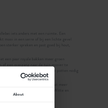
llebei iets anders met een ruimte. Een
t mooi in een serre of bij een lichte gevel
oen sterker spreken en past goed bij hout,
met een paar royale bakken meer groen
n of een overgang naar de tuin mooier te
zigheid, zonder dat je veel losse potten nodig
bij een hoge pui waar een plant wat meer
echt mag meedoen in het geheel. Witte en
About