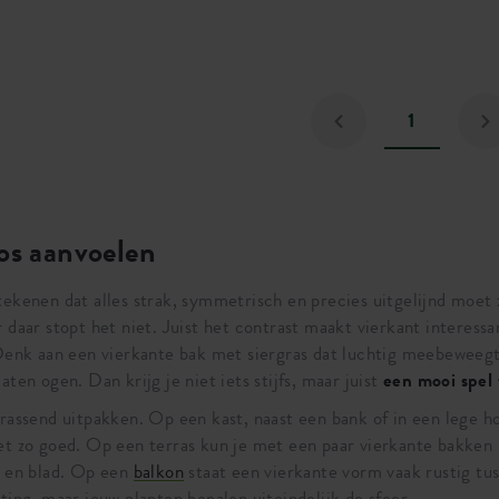
1
os aanvoelen
ekenen dat alles strak, symmetrisch en precies uitgelijnd moet z
daar stopt het niet. Juist het contrast maakt vierkant interessan
Denk aan een vierkante bak met siergras dat luchtig meebeweegt, 
ten ogen. Dan krijg je niet iets stijfs, maar juist
een mooi spel
rrassend uitpakken. Op een kast, naast een bank of in een lege
net zo goed. Op een terras kun je met een paar vierkante bakken
r en blad. Op een
balkon
staat een vierkante vorm vaak rustig tu
ting, maar jouw planten bepalen uiteindelijk de sfeer.