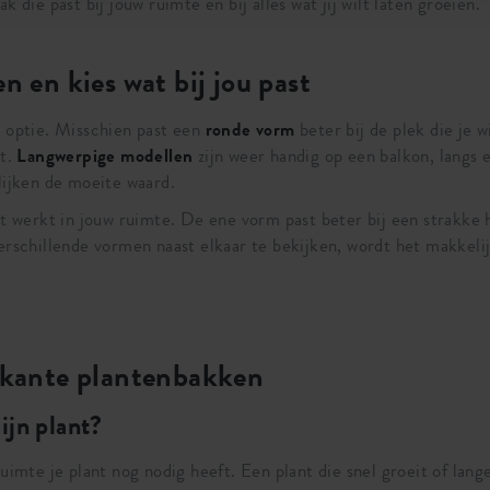
 die past bij jouw ruimte en bij alles wat jij wilt laten groeien.
n en kies wat bij jou past
e optie. Misschien past een
ronde vorm
beter bij de plek die je w
gt.
Langwerpige modellen
zijn weer handig op een balkon, langs
lijken de moeite waard.
t werkt in jouw ruimte. De ene vorm past beter bij een strakke ho
verschillende vormen naast elkaar te bekijken, wordt het makkeli
erkante plantenbakken
ijn plant?
uimte je plant nog nodig heeft. Een plant die snel groeit of lange