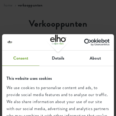
home
verkooppunten
Verkooppunten
Consent
Details
About
This website uses cookies
We use cookies to personalise content and ads, to
provide social media features and to analyse our traffic.
We also share information about your use of our site
with our social media, advertising and analytics partners
who may combine it with other information that you’ve