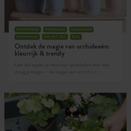
VENSTERBANK
WERKKAMER
SLAAPKAMER
WOONKAMER
DOE-HET-ZELF
BLOG
Ontdek de magie van orchideeën:
kleurrijk & trendy
Laat dit najaar je interieur sprankelen met een
vleugje magie – de magie van orchideeën! In
navolging van de laatste interieurtrends storten
we ons deze herfst onder andere op een veelzijdig
kleurenpallet en het gebruik van natuurlijke
materialen. Denk niet alleen aan gekleurde
muren, meubels en accessoires. Ook bloemen en
planten voegen kleur toe aan huis. Het is tijd om
je groene urban jungle om te toveren naar een
exotisch bloemenparadijs door orchideeën toe te