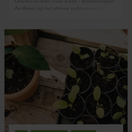
Geschreven door: Floor Korte - Moestuinexpert
Aardbeien zijn het ultieme zachte zomerfruit
waar ik altijd naar uitkijk. Wist je dat je niet
alleen aardbeien kunt kweken in de volle grond,
maar ook in potten? De afgelopen maanden heb
ik aardbeienpotten getest en hierbij geef ik je
veel handige tips zodat jij ook succesvol
aardbeien kunt oogsten uit potten.