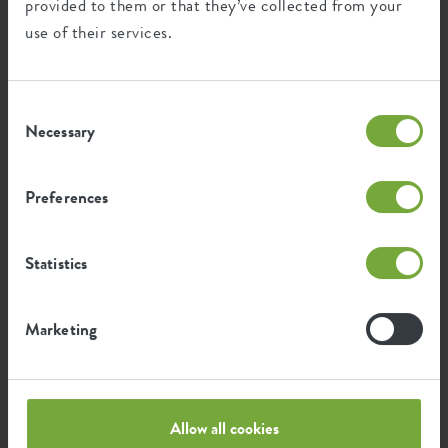
provided to them or that they’ve collected from your
Een moestuin is niet alleen heel erg gezond, het
use of their services.
werkt ook erg ontspannend. Door in de moestuin
te werken vind je rust in je hoofd en het laat je
bewuster kijken naar voeding. Je gooit minder
Consent
snel je voedsel weg, want je weet hoelang het
Necessary
Selection
erover gedaan heeft om te groeien. Wist je dat je
op élk moment kan starten met je eigen
moestuin? In deze blog leggen we je uit hoe je de
Preferences
eerste stappen naar jouw eigen moestuin zet en
welke klusjes er in de nazomer in de moestuin te
doen zijn.
Statistics
Marketing
Allow all cookies