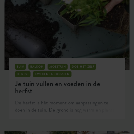
voegen aan jouw plantencollectie. De orchidee is
namelijk dé ster van dit seizoen. En raad eens?
We hebben de ultieme orchideeëntips voor je
klaarstaan!
TUIN
BALKON
MOESTUIN
DOE-HET-ZELF
HERFST
KWEKEN EN OOGSTEN
Je tuin vullen en voeden in de
herfst
De herfst is hét moment om aanpassingen te
doen in de tuin. De grond is nog warm en planten
kunnen daardoor goed wortelen. Zoals in de
natuur de bladeren vallen om de aarde te
verwarmen voor de winter, zo is een laagje blad in