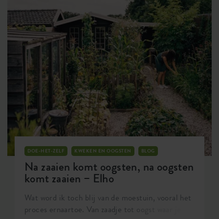
de verwarming weer aan (of misschien ook niet)
en ook voor veel planten staat het najaar bekend
als rustperiode. Maar wat betekent dat nu
eigenlijk voor de verzorging van jouw nieuwe
groen in huis?
DOE-HET-ZELF
KWEKEN EN OOGSTEN
BLOG
Na zaaien komt oogsten, na oogsten
komt zaaien – Elho
Wat word ik toch blij van de moestuin, vooral het
proces ernaartoe. Van zaadje tot oogst waar je