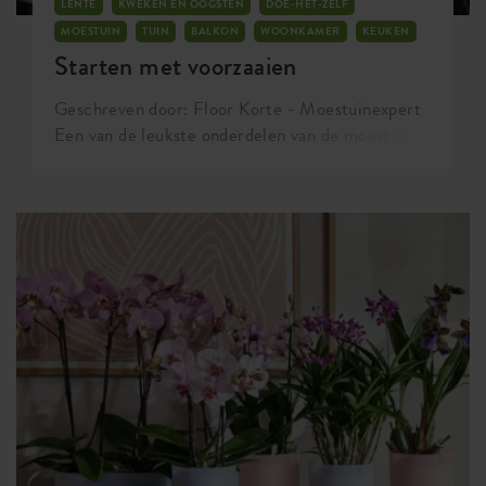
LENTE
KWEKEN EN OOGSTEN
DOE-HET-ZELF
MOESTUIN
TUIN
BALKON
WOONKAMER
KEUKEN
Starten met voorzaaien
Geschreven door: Floor Korte - Moestuinexpert
Een van de leukste onderdelen van de moestuin is
het opkweken van je eigen plantjes waar je
uiteindelijk ook van kunt eten. Ik vind dit zo’n
magisch proces! Daarnaast is het niet alleen heel
erg duurzaam, maar het geeft ook veel
voldoening. Alleen maar voordelen in mijn ogen.
Wist je dat je meer oogst of slagingskans uit
bepaalde gewassen kunt halen als je deze eerst
binnen in huis voorzaait? Ik vertel je hieronder
meer hierover.