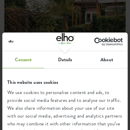
jouw borders ook onmisbaar. In deze blog geven
we je praktische tuintips voor de herfst. Ga aan
de slag met het splitten en verpotten van je
planten, zaai zaden in een kweekpot met
kweekhuis of plant nieuwe bloembollen in potten
of in de grond.
Consent
Details
About
This website uses cookies
We use cookies to personalise content and ads, to
provide social media features and to analyse our traffic.
DOE-HET-ZELF
KWEKEN EN OOGSTEN
ZOMER
TUIN
We also share information about your use of our site
BALKON
MOESTUIN
Ook in de nazomer kan je starten
with our social media, advertising and analytics partners
met je eigen moestuin
who may combine it with other information that you’ve