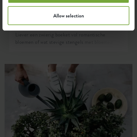
DOE-HET-ZELF
KWEKEN EN OOGSTEN
LENTE
ZOMER
BLOG
Allow selection
Zaai je eigen plukboeket
Liever een zwierig boeket vol romantische
bloemen of wat stevige stengels met bloemen in
opvallende kleuren? Zaai nu je eigen plukboeket
met bloemen die jij het állermooiste vindt. Het
leuke is, zelfs in de maand mei kun je nog zaaien
om in de zomer je eigen boeket te plukken. We
helpen je op weg!