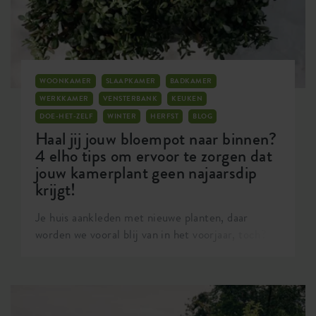
WOONKAMER
SLAAPKAMER
BADKAMER
WERKKAMER
VENSTERBANK
KEUKEN
DOE-HET-ZELF
WINTER
HERFST
BLOG
Haal jij jouw bloempot naar binnen?
4 elho tips om ervoor te zorgen dat
jouw kamerplant geen najaarsdip
krijgt!
Je huis aankleden met nieuwe planten, daar
worden we vooral blij van in het voorjaar, toch?
De behoefte om je huis en interieur drastisch te
veranderen kennen we niet één, maar twee keer
per jaar. Zo ook nu, in de herfst. Het begint
langzamerhand weer kouder te worden, we zetten