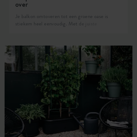
over
Je balkon omtoveren tot een groene oase is
stiekem heel eenvoudig. Met de juiste
balkonbakken verander je een saai balkon in een
handomdraai naar een gezellige plek. Wil je snel
resultaat? Geef je balkon dan een snelle make-
over met onze 3 tips.