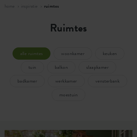
home
inspiratie
ruimtes
Ruimtes
alle ruimtes
woonkamer
keuken
tuin
balkon
slaapkamer
badkamer
werkkamer
vensterbank
moestuin