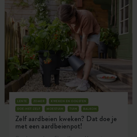
LENTE
ZOMER
KWEKEN EN OOGSTEN
DOE-HET-ZELF
MOESTUIN
TUIN
BALKON
Zelf aardbeien kweken? Dat doe je
met een aardbeienpot!