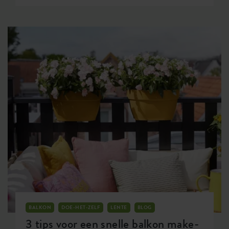
snel resultaat in ziet vind ik fantastisch. In de
zomer is er veel te oogsten en merk je vaak dat
veel mensen op vakantie zijn en zakt soms de zin
in het onderhoud van de moestuin een beetje in
de tenen. Dat vind ik zo jammer want ook de tuin
gewoon zien groeien is zo ontspannen. In deze
blog wil ik je laten zien dat er ook na de eerste
oogst gewoon nog gewassen te zaaien zijn. Van
eetbaar voor dit seizoen tot aan begin volgend
seizoen.
BALKON
DOE-HET-ZELF
LENTE
BLOG
3 tips voor een snelle balkon make-