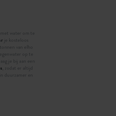
 met water om te
ar
je kosteloos
ntonnen van elho
 regenwater op te
ag je bij aan een
es
, zodat er altijd
uin duurzamer en