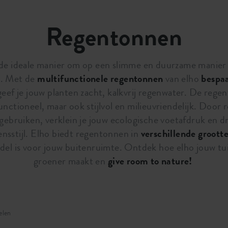
Regentonnen
 de ideale manier om op een slimme en duurzame manier
in. Met de
multifunctionele regentonnen
van elho
bespa
geef je jouw planten zacht, kalkvrij regenwater. De rege
 functioneel, maar ook stijlvol en milieuvriendelijk. Door
gebruiken, verklein je jouw ecologische voetafdruk en dra
nsstijl. Elho biedt regentonnen in
verschillende groott
el is voor jouw buitenruimte. Ontdek hoe elho jouw t
groener maakt en
give room to nature!
elen