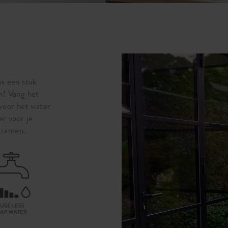
s een stuk
n! Vang het
voor het water
er voor je
e ramen.