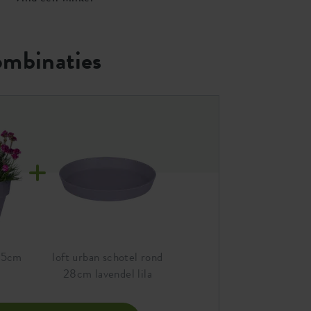
ombinaties
 35cm
loft urban schotel rond
28cm lavendel lila