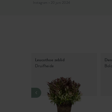
Instagram • 20 juni 2024
Leucothoe zeblid
Den
Druifheide
Bol