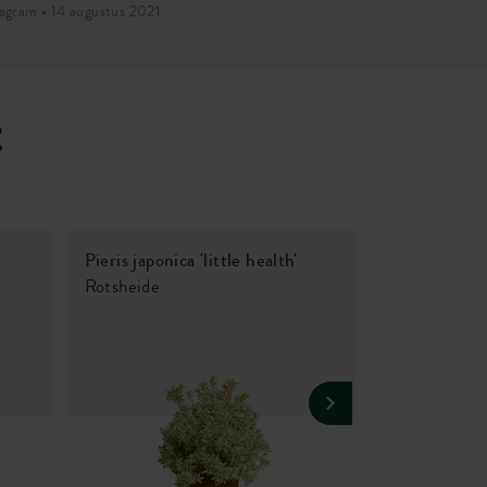
tagram • 14 augustus 2021
Instagram • 14 a
t
Pieris japonica 'little health'
Gypsophila
Rotsheide
Gipskruid