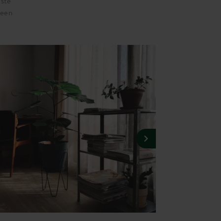
iste
 een