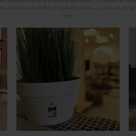
door hoe elho fans onze producten gebruiken. De leukste en moo
ene foto's die met #elho zijn gedeeld, zetten wij hier voor jou op
rijtje.