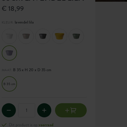
€ 18,99
lavendel lila
KLEUR:
B 35 x H 20 x D 35 cm
MAAT:
B 35 cm
Dit product is op
voorraad