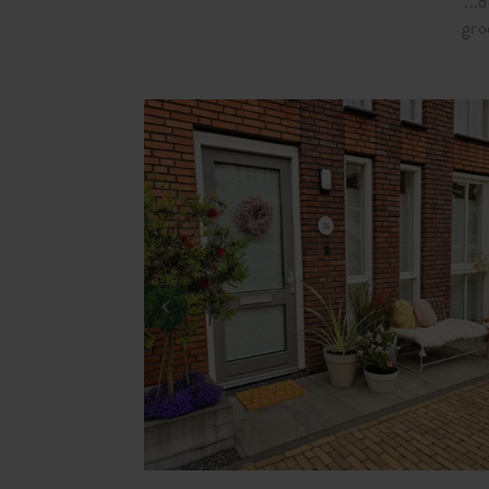
...
gro