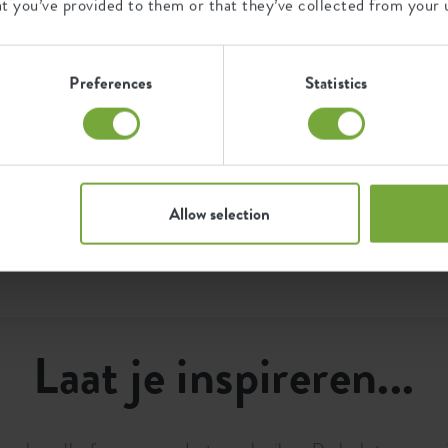
at you’ve provided to them or that they’ve collected from your u
Certificaten
Garantie
D
99
Preferences
Statistics
t
jaar
n
d
4536138
d
dt
h
03540400
UV-beschermd
B
vorstbestendig
Allow selection
Laat je inspireren...