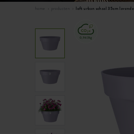
home
producten
loft urban schaal 35cm lavendel
0,943kg