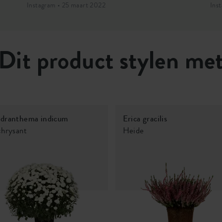
Instagram • 25 maart 2022
Ins
Dit product stylen me
dranthema indicum
Erica gracilis
chrysant
Heide