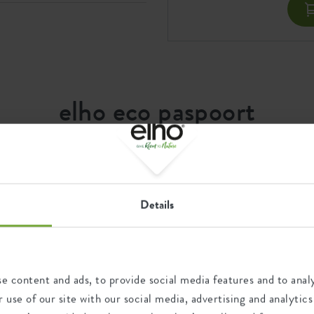
rreservoir blijven je planten
et geven.
kan tegen een stootje. Door
elijk, ideaal voor een groene
of
ot
elho eco paspoort
tige, natuurlijke look. Zo
n uit de loft urban collectie.
Recycling
Details
Dit product bestaat uit 12%
post-consumer afval en 88%
post-industrieel afval.
e content and ads, to provide social media features and to analy
 use of our site with our social media, advertising and analyt