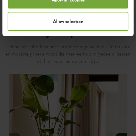
Allow selection
Laat je inspireren...
...door hoe elho fans onze producten gebruiken. De leukste
en mooiste groene foto's die met #elho zijn gedeeld, zetten
wij hier voor jou op een rijtje.