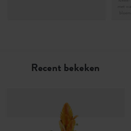
met wat
bloemp
Recent bekeken