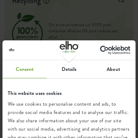
Recycling
Dit product bestaat uit 100% post-
consumer afval en 0% post-industrieel
afval.
Consent
Details
About
Certificaten
Garantie
99
jaar
This website uses cookies
We use cookies to personalise content and ads, to
provide social media features and to analyse our traffic.
UV-beschermd
vorstbestendig
We also share information about your use of our site
with our social media, advertising and analytics partners
who may combine it with other information that you’ve