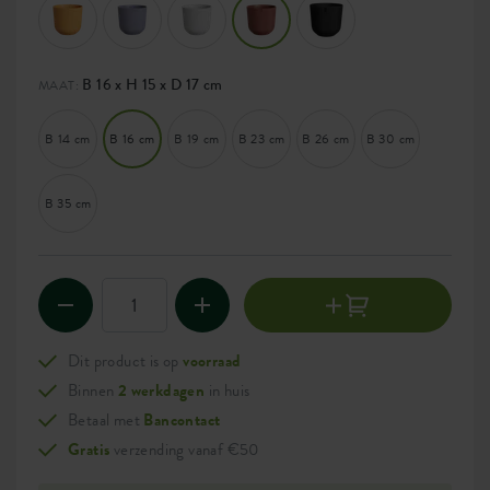
B 16 x H 15 x D 17 cm
MAAT:
B 14 cm
B 16 cm
B 19 cm
B 23 cm
B 26 cm
B 30 cm
B 35 cm
Dit product is op
voorraad
Binnen
2 werkdagen
in huis
Betaal met
Bancontact
Gratis
verzending vanaf €50