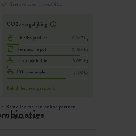
Gratis
verzending vanaf €50
CO2e vergelijking
Dit elho product
0,347 kg
Keramische pot
2,083 kg
Een kopje koffie
0,051 kg
10 km autorijden
1,700 kg
Bekijk het eco paspoort
Bestellen via een online partner
ombinaties
Vind een winkel