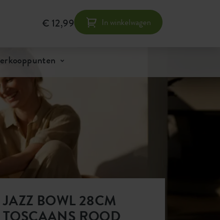
VOOR BEDRIJVEN
FAQ
CONTACT
€ 12,99
In winkelwagen
0
verkooppunten
JAZZ BOWL 28CM
TOSCAANS ROOD