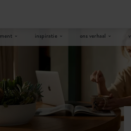
gen in huis
Gratis
terugsturen binnen 100 dagen
iment
inspiratie
ons verhaal