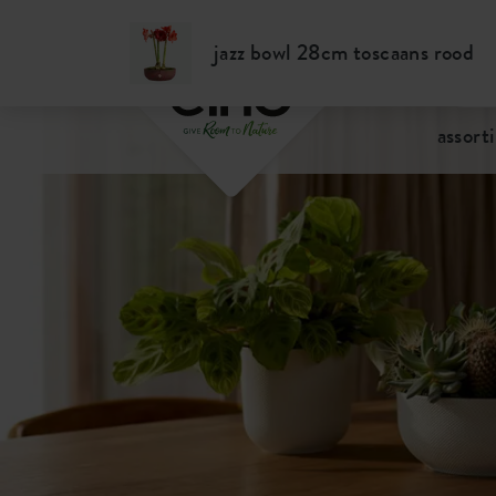
Gratis
verzending vanaf €50,-
Binnen 2 werkda
jazz bowl 28cm toscaans rood
assort