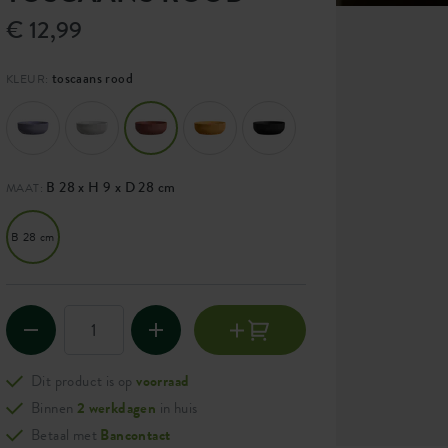
€ 12,99
toscaans rood
KLEUR:
B 28 x H 9 x D 28 cm
MAAT:
B 28 cm
Dit product is op
voorraad
Binnen
2 werkdagen
in huis
Betaal met
Bancontact