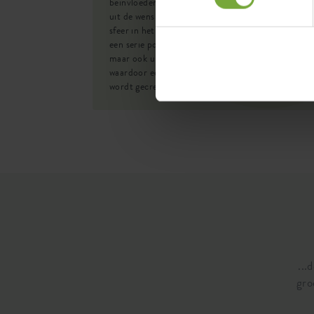
beïnvloeden. De jazz indoor potten serie is ontsta
SKU
2951
uit de wens om een speelse, maar toch verfijnde
sfeer in het interieur te brengen. Het resultaat is
een serie potten die niet alleen visueel opvallen,
maar ook uitnodigen om aangeraakt te worden,
waardoor een diepere connectie met de omgeving
wordt gecreëerd.
...
gro