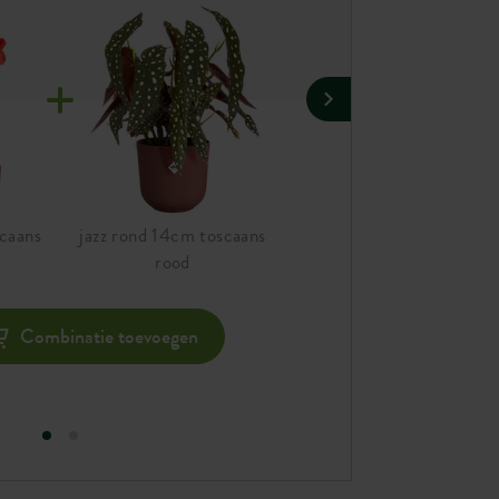
scaans
jazz rond 14cm toscaans
jazz bowl 28cm toscaans
rood
rood
Combinatie toevoegen
Com