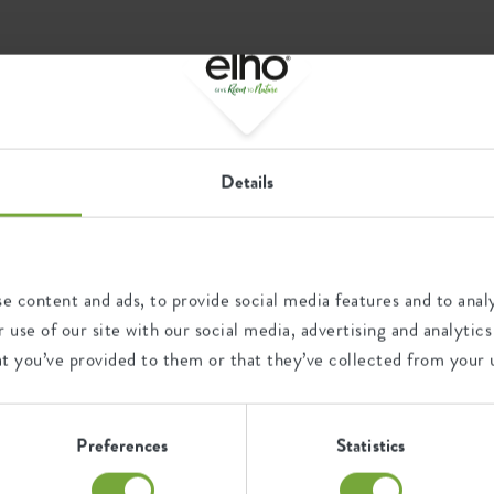
n
an 100% gerecycled plastic,
s volledig recyclebaar.
r
elho eco paspoort
kleur blijft mooi, hij is
 een vuiltje of een stootje.
 garantie.
Details
Recycling
Dit product bestaat uit 100%
e content and ads, to provide social media features and to analy
post-consumer afval en 0%
 use of our site with our social media, advertising and analyt
post-industrieel afval.
at you’ve provided to them or that they’ve collected from your u
Preferences
Statistics
Certificaten
Garantie
04534219