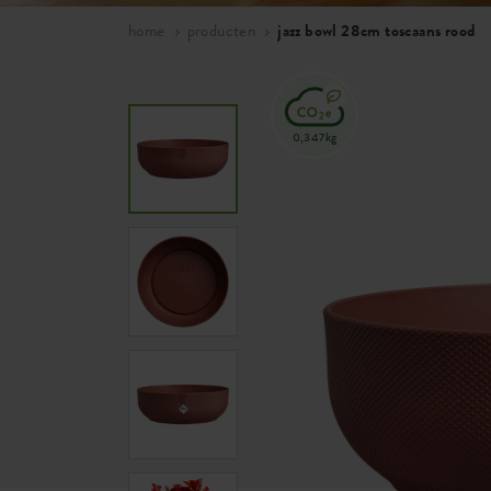
home
producten
jazz bowl 28cm toscaans rood
0,347kg