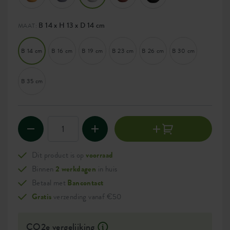
B 14 x H 13 x D 14 cm
MAAT:
B 14 cm
B 16 cm
B 19 cm
B 23 cm
B 26 cm
B 30 cm
B 35 cm
Dit product is op
voorraad
Binnen
2 werkdagen
in huis
Betaal met
Bancontact
Gratis
verzending vanaf €50
CO2e vergelijking