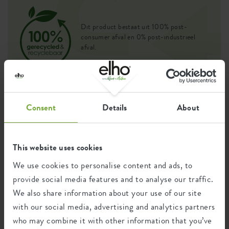
Dit product bestaat uit 100% post-
consumer afval en 0% post-industrieel
afval.
Certificaten
Garantie
Consent
Details
About
99
jaar
This website uses cookies
We use cookies to personalise content and ads, to
UV-beschermd
provide social media features and to analyse our traffic.
vorstbestendig
We also share information about your use of our site
with our social media, advertising and analytics partners
who may combine it with other information that you’ve