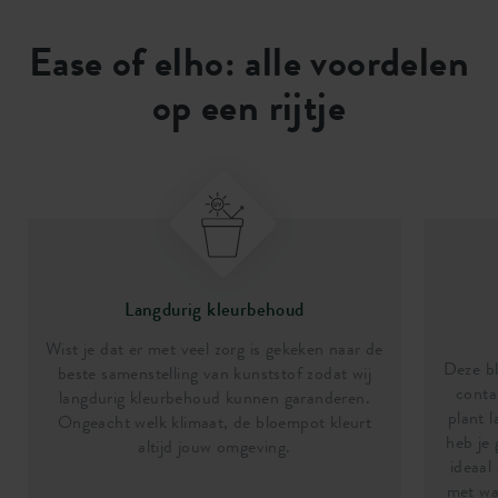
Ease of elho: alle voordelen
op een rijtje
Langdurig kleurbehoud
Wist je dat er met veel zorg is gekeken naar de
Deze bl
beste samenstelling van kunststof zodat wij
conta
langdurig kleurbehoud kunnen garanderen.
plant l
Ongeacht welk klimaat, de bloempot kleurt
heb je
altijd jouw omgeving.
ideaal
met wat