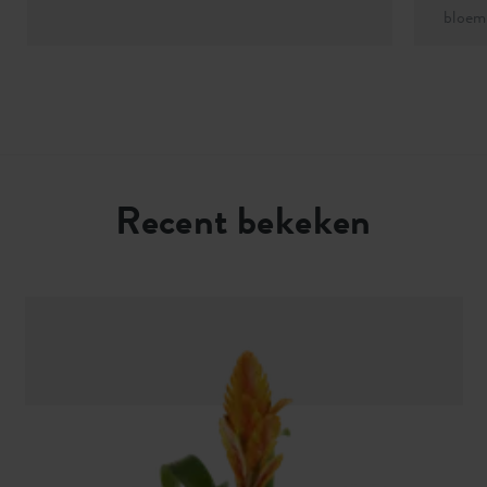
bloemp
Recent bekeken