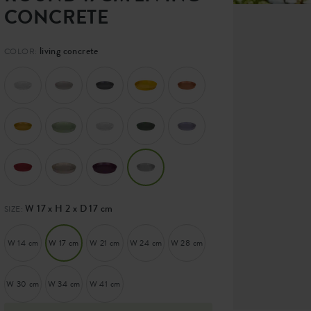
CONCRETE
living concrete
COLOR:
W 17 x H 2 x D 17 cm
SIZE:
W 14 cm
W 17 cm
W 21 cm
W 24 cm
W 28 cm
W 30 cm
W 34 cm
W 41 cm