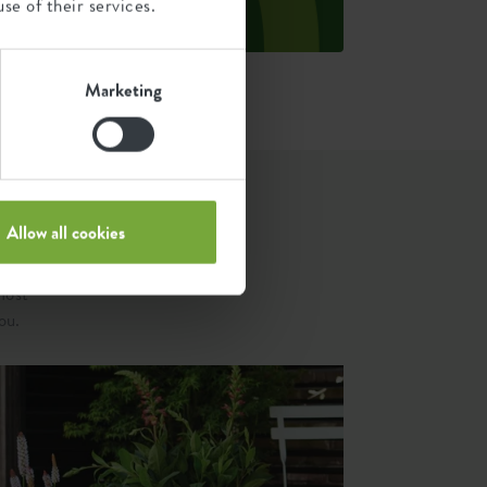
se of their services.
ource: Anthesis 2023
Marketing
Allow all cookies
most
ou.