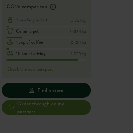
CO2e comparison
This elho product
0.061 kg
Ceramic pot
0.364 kg
1 cup of coffee
0.051 kg
10 km of driving
1.700 kg
Check the eco passport
Find a store
Order through online
partners