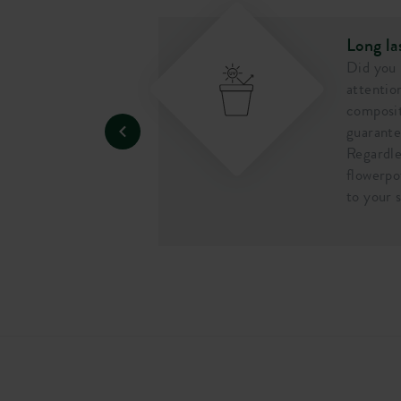
Long la
trong and
Did you
ent. The pot won't
attentio
 it or knock it
composit
guarante
Regardle
flowerpo
to your 