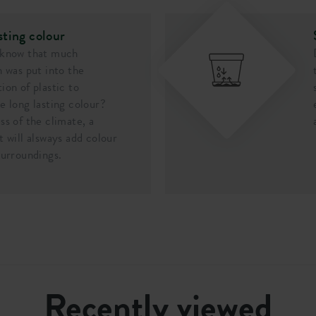
sting colour
 know that much
n was put into the
ion of plastic to
e long lasting colour?
ss of the climate, a
t will alsways add colour
surroundings.
Recently viewed