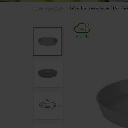
home
products
loft urban saucer round 17cm liv
0.061kg