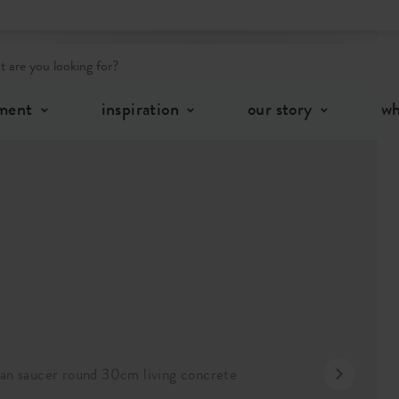
ving concrete
tment
inspiration
our story
wh