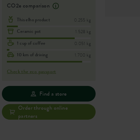
CO2e comparison
This elho product
0.255 kg
Ceramic pot
1.528 kg
1 cup of coffee
0.051 kg
10 km of driving
1.700 kg
Check the eco passport
Find a store
Order through online
partners