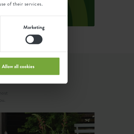
se of their services.
eight of each product.
ource: Anthesis 2023
Marketing
Allow all cookies
most
ou.