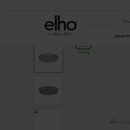
home
products
loft urban saucer round 30cm li
assor
0.255kg