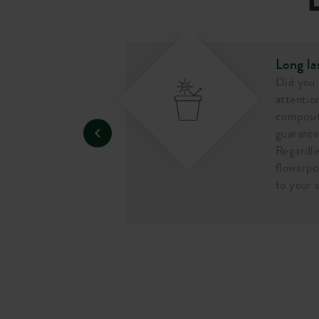
Long la
trong and
Did you
ent. The pot won't
attentio
 it or knock it
composit
guarante
Regardle
flowerpo
to your 