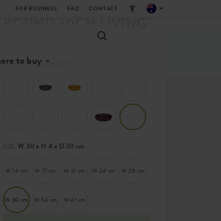
LOFT URBAN SAUCER
FOR BUSINESS
FAQ
CONTACT
ROUND 30CM LIVING
CONCRETE
ere to buy
living concrete
COLOR:
W 30 x H 4 x D 30 cm
SIZE:
W 14 cm
W 17 cm
W 21 cm
W 24 cm
W 28 cm
W 30 cm
W 34 cm
W 41 cm