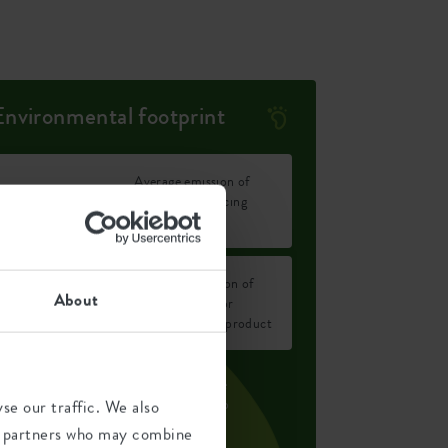
Environmental footprint
Average emission of
0.255
CO2 for producing
kg
this product
Average emission of
0.3
About
green energy for
kWh
producing this product
he emission per product is based on the
otal CO2 emission of the elho group. To
se our traffic. We also
alculate the footprint per product, we
ics partners who may combine
ivide the total CO2 footprint by the