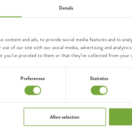
Details
chotel belangrijk. Die zorgt
by how elho fans use our products. We have listed the nicest and 
ordt afgevoerd en de wortels
autiful green photos that have been shared with #elho here for y
e content and ads, to provide social media features and to analy
 use of our site with our social media, advertising and analyt
s er altijd een bijpassende
at you’ve provided to them or that they’ve collected from your u
essories
Preferences
Statistics
00% gerecycled kunststof en
ook duurzaam. Het opvangen
ieren gunstig voor je planten.
 weg, maar je bouwt ook een
 kan ook jij met een gerust
d bijdragen aan een duurzame
Allow selection