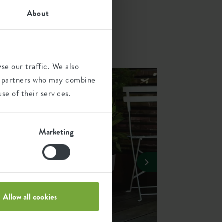
About
most
ou.
se our traffic. We also
ics partners who may combine
se of their services.
Marketing
Allow all cookies