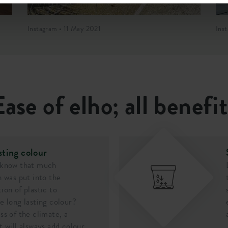
Instagram • 11 May 2021
Ins
605
Ease of elho; all benefit
1700
sting colour
 know that much
n was put into the
ion of plastic to
e long lasting colour?
ss of the climate, a
t will alsways add colour