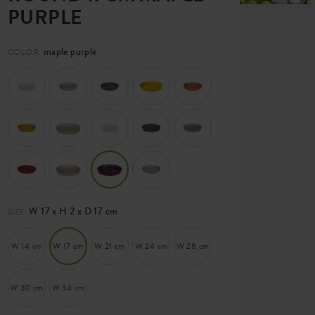
PURPLE
maple purple
COLOR:
W 17 x H 2 x D 17 cm
SIZE:
W 14 cm
W 17 cm
W 21 cm
W 24 cm
W 28 cm
W 30 cm
W 34 cm