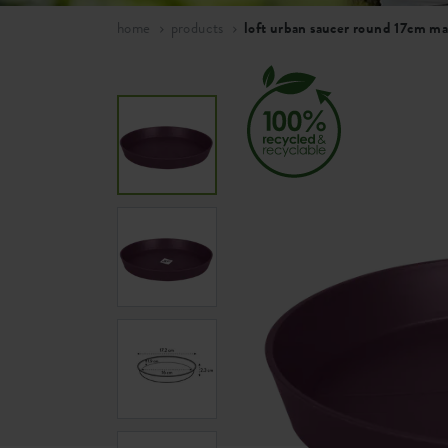
home
products
loft urban saucer round 17cm m