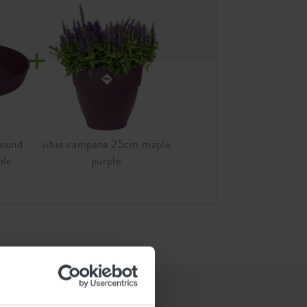
round
vibia campana 25cm maple
ple
purple