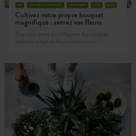
DIY
CULTURE ET RÉCOLTE
PRINTEMPS
L'ÉTÉ
BLOG
Cultivez votre propre bouquet
magnifique : semez vos fleurs
Êtes-vous attiré par l'élégance d'un bouquet
ondulant rempli de fleurs romantiques, ou les
fleurs vives et audacieuses capturent-elles votre
imagination ? C'est maintenant le moment idéal
pour semer les graines de votre propre jardin de
fleurs à couper, adapté à vos goûts personnels.
Même alors que le mois de mai se déroule, vous
pouvez planter les graines qui donneront
naissance à des bouquets pour cet été.
Embarquons ensemble dans cette aventure !