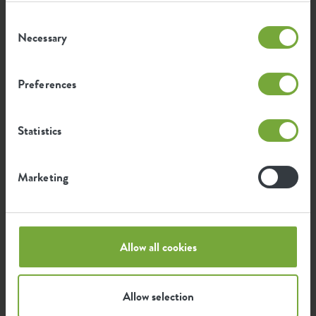
Envie de transformer votre balcon en petit coin
Consent
de paradis ? C'est facile ! En utilisant les bonnes
Necessary
Selection
balconnières, vous pouvez transformer votre
balcon en véritable oasis de verdure. Vous voulez
Preferences
des résultats rapides ? Alors, relookez
rapidement votre balcon grâce à nos trois
conseils.
Statistics
Marketing
Allow all cookies
Allow selection