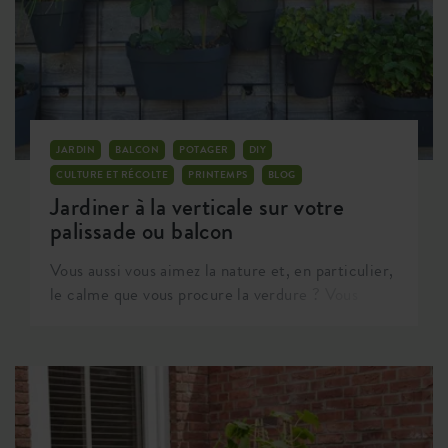
JARDIN
BALCON
POTAGER
DIY
CULTURE ET RÉCOLTE
PRINTEMPS
BLOG
Jardiner à la verticale sur votre
palissade ou balcon
Vous aussi vous aimez la nature et, en particulier,
le calme que vous procure la verdure ? Vous
devez donc sûrement aimer vous en entourer,
mais que faire si vous ne disposez que d'un jardin
ou d'un balcon de petite taille ? La solution ?
Jardiner à la verticale ! Un balcon ou un jardin
sans parois vertes devient ainsi inconcevable.
Notamment dans les endroits où la palissade ou le