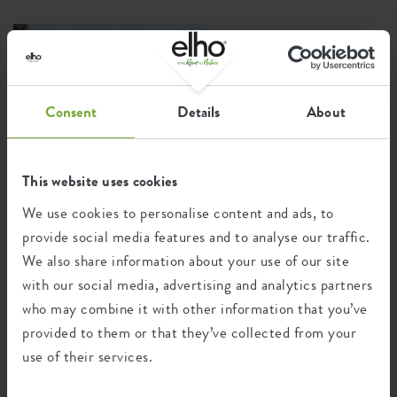
les graines au moment de la récolte, je trouve
tout le processus fantastique. En été, il y a
beaucoup de choses à cultiver. Cependant, on
remarque souvent qu'avec les vacances, la
motivation de beaucoup de gens baisse et les
potagers sont un peu laissés de côté. Je trouve ça
Consent
Details
About
vraiment dommage, car voir ses plantes pousser
petit à petit est une expérience tellement
relaxante. Dans cet article, j'aimerais montrer
This website uses cookies
que même après la première récolte, il y a
We use cookies to personalise content and ads, to
encore des cultures à semer. Des fruits et
légumes pour cette saison jusqu'au début de la
provide social media features and to analyse our traffic.
saison prochaine.
We also share information about your use of our site
with our social media, advertising and analytics partners
who may combine it with other information that you’ve
provided to them or that they’ve collected from your
BALCON
DIY
PRINTEMPS
BLOG
use of their services.
3 conseils pour transformer
facilement votre balcon