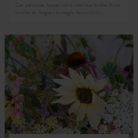
Cet automne, laissez votre intérieur briller d'une
touche de magie - la magie des orchidées !
Suivant les dernières tendances en décoration
intérieure, nous nous plongeons dans une palette
de couleurs variées et l'utilisation de matériaux
naturels. Pensez au-delà des murs colorés, des
meubles et des accessoires. Les fleurs et les
plantes ajoutent également une explosion de
couleurs à votre maison. Il est temps de
transformer votre jungle urbaine verte en un
paradis floral exotique en ajoutant des orchidées
à votre collection de plantes. L'orchidée est en
réalité la star de cette saison. Et devinez quoi ?
Nous avons les astuces ultimes pour les orchidées
prêtes pour vous !