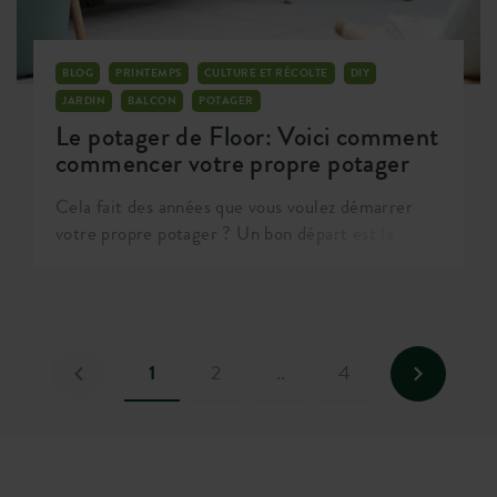
les différentes étapes à suivre pour cultiver vos
propres tomates.
BLOG
PRINTEMPS
CULTURE ET RÉCOLTE
DIY
JARDIN
BALCON
POTAGER
Le potager de Floor: Voici comment
commencer votre propre potager
Cela fait des années que vous voulez démarrer
votre propre potager ? Un bon départ est la
moitié de la bataille. Bien qu'il n'y ait pas grand-
chose à faire dans le potager en janvier, vous
pouvez commencer par un plan de jardinage !
Ainsi, vous pourrez profiter d'une récolte réussie
par la suite.
1
2
..
4