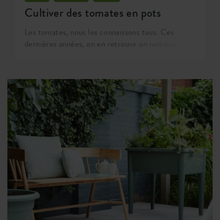
Cultiver des tomates en pots
Les tomates, nous les connaissons tous. Ces
dernières années, on en retrouve un nombre
croissant de variétés et de couleurs au
supermarché : des tomates charnues françaises
aux mini tomates cerises orange. Elles ont bien
sûr toutes ce goût typique de la tomate, mais
elles se distinguent par une saveur tantôt acide,
tantôt sucrée. Et cultiver ses propres variétés
spéciales qui ne sont pas vendues au
supermarché, c'est quand même assez classe !
Vous pouvez faire pousser des tomates chez vous,
même si vous n'avez pas de jardin ou de grand
balcon. Il vous faut un pot spécial et vous pouvez
compter sur elho. Les pots elho sont juste assez
grands pour un plant de tomate. Alors, prêt(e) à
vous lancer ? Ci-dessous, nous vous expliquons