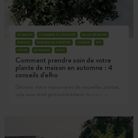
LE SALON
CHAMBRE À COUCHER
SALLE DE BAINS
BUREAU
REBORD DE FENÊTRE
CUISINE
DIY
HIVER
AUTOMNE
BLOG
Comment prendre soin de votre
plante de maison en automne : 4
conseils d'elho
Décorer notre maison avec de nouvelles plantes,
cela nous rend particulièrement heureux au
printemps, n'est-ce pas ? L'envie de changer
radicalement sa maison et son intérieur est
connue non pas une, mais deux fois par an.
Comme maintenant, en automne. Il commence
lentement à faire froid, nous rallumons le