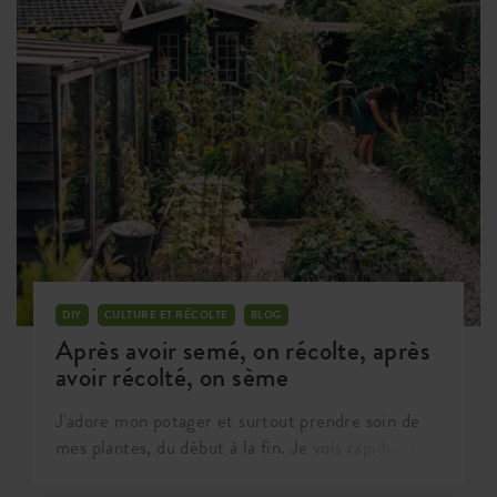
chauffage (ou peut-être pas) et pour de
nombreuses plantes, l'automne est également
connu comme une période de repos. Mais qu'est-
ce que cela signifie réellement pour l'entretien
de votre nouvel espace vert à la maison ?
DIY
CULTURE ET RÉCOLTE
BLOG
Après avoir semé, on récolte, après
avoir récolté, on sème
J'adore mon potager et surtout prendre soin de
mes plantes, du début à la fin. Je vois rapidement
le fruit de mes efforts et du moment où je plante