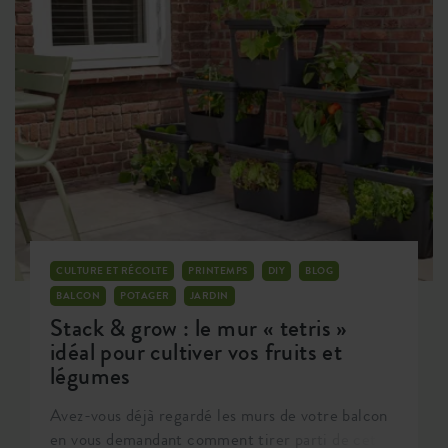
mur en béton des voisins est dégarni. Ou lorsque
vous voulez simplement faire pousser des plantes
dans un espace exigu. Avec des fleurs en pots, un
framboisier grimpant ou d'autres plantes
décoratives ou comestibles… Tout est possible !
Dans ce blog, découvrez de nombreux conseils
utiles sur la manière de tirer le meilleur parti des
parois de votre jardin ou de votre balcon en les
transformant en une oasis de verdure pour le
plaisir des grands comme des petits.
CULTURE ET RÉCOLTE
PRINTEMPS
DIY
BLOG
BALCON
POTAGER
JARDIN
Stack & grow : le mur « tetris »
idéal pour cultiver vos fruits et
légumes
Avez-vous déjà regardé les murs de votre balcon
en vous demandant comment tirer parti de cet