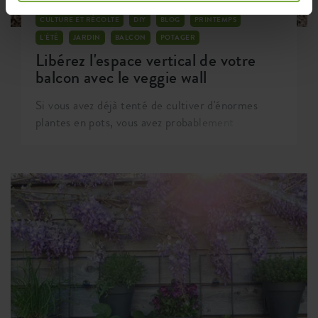
CULTURE ET RÉCOLTE
DIY
BLOG
PRINTEMPS
L'ÉTÉ
JARDIN
BALCON
POTAGER
Libérez l'espace vertical de votre
balcon avec le veggie wall
Si vous avez déjà tenté de cultiver d'énormes
plantes en pots, vous avez probablement
remarqué à quel point cela peut devenir
compliqué de bien les tuteurer. Si vous n'avez
jamais fait l'expérience, vous la ferez
certainement avec ces plants de poivron pouvant
atteindre 1,5 mètre de hauteur. Cela peut
devenir très compliqué de maintenir ce beau
feuillage dense bien droit, malgré 4 ou 5 tuteurs
solides.