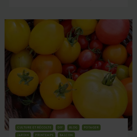
espace pour cultiver un potager ? En plus de
l'espace au sol, l'espace vertical est l'une des
ressources les plus précieuses sur un petit balcon.
En regardant vos murs, imaginez simplement
comment vous pourriez transformer cet espace
« perdu » en un potager accueillant de nombreux
nouveaux fruits et légumes !
CULTURE ET RÉCOLTE
DIY
BLOG
POTAGER
JARDIN
PRINTEMPS
BALCON