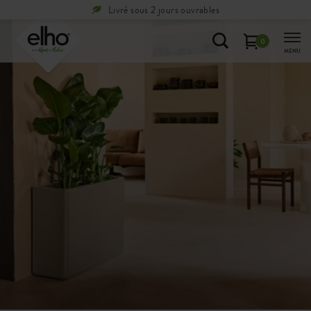
Livré sous 2 jours ouvrables
0
MENU