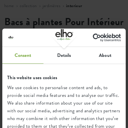
home
collection
jardinières
interieur
Bacs à plantes Pour Intérieur
Vous trouverez ci-dessous toutes sortes de bacs à plantes
ou jardinières différent(e)s pour l'intérieur. Choisissez celui
que vous préférez parmi les modèles de différents types et
Consent
Details
About
tailles et ajoutez de la verdure à votre environnement.
4 artikelen
This website uses cookies
We use cookies to personalise content and ads, to
provide social media features and to analyse our traffic.
We also share information about your use of our site
with our social media, advertising and analytics partners
1
who may combine it with other information that you’ve
provided to them or that they’ve collected from your