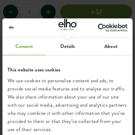
Green basics rain catcher 35 ltr -
couvercle noir
Consent
Details
About
EAN 8711904361556
Couvercle noir pour le green basics rain
This website uses cookies
catcher de 35 litres.
We use cookies to personalise content and ads, to
0,00 €
provide social media features and to analyse our traffic.
We also share information about your use of our site
with our social media, advertising and analytics partners
who may combine it with other information that you’ve
provided to them or that they’ve collected from your
Self-watering insert 13 cm - indicateur de
niveau d'eau
use of their services.