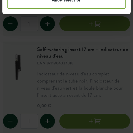
0,00 €
Self-watering insert 17 cm - indicateur de
niveau d'eau
EAN 8711904337018
Indicateur de niveau d'eau complet
comprenant le tube noir, l'indicateur de
niveau d'eau vert et la boule blanche pour
l'insert auto arrosant de 17 cm.
0,00 €