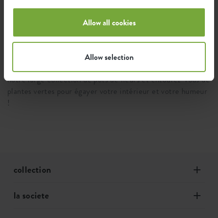
réservoir d'eau sont très pratiques, surtout si vous êtes
souvent absent ou s'il vous arrive d'oublier d'arroser vos
Allow all cookies
plantes. Pots avec système de drainage ? Nous en avons à
votre disposition ! Qu'allez-vous mettre dans votre nouveau
pot de fleurs ? Une plante verte pour décorer la table ou
Allow selection
une plante d'intérieur à la mode ? Laissez-vous inspirer par
notre large collection de pots de fleurs et entourez-vous de
plantes vertes pour égayer votre intérieur et votre humeur
!
collection
la societe