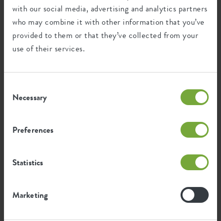
with our social media, advertising and analytics partners
who may combine it with other information that you’ve
provided to them or that they’ve collected from your
1
2
3
…
5
use of their services.
Toon de filters
Consent
Necessary
Selection
Preferences
Vous cherchez un pot à fleurs ?
Nous avons un pot de fleur pour chaque coin de votre
Statistics
maison.
Noir
,
blanc
,
gris
ou si vous préférez, coloré, du
jaune
ou du
vert
: chez elho vous trouverez toujours un pot
qui vous convient. Notre large collection comprend des
Marketing
pots de fleurs en synthétique pour
l'intérieur
,
l'extérieur
ou
plus particulièrement pour votre
balcon
. Nos pots avec