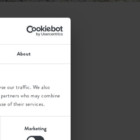
leurs
ardin ou sur le
About
ur cette page !
se our traffic. We also
ics partners who may combine
se of their services.
Marketing