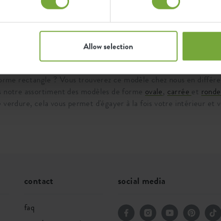
1
Allow selection
rs de forme rectangle?
forme rectangle ? Vous trouverez ce modèle chez nous en différen
ns notre assortiment des modèles de forme
ovale
,
carrée
et
ronde
 verdure, cela vous permet d'égayer à la fois votre intérieur et 
contact
social media
faq