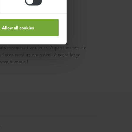
Allow all cookies
ts formats et couleurs. À part les pots de
. Jetez aussi un coup d'œil à notre large
votre humeur !