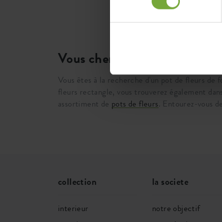
Vous cherchez un pot de fleu
Vous êtes à la recherche d'un pot de fleurs de 
fleurs rectangle, vous trouverez également da
assortiment de
pots de fleurs
. Entourez-vous de
collection
la societe
interieur
notre objectif