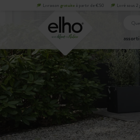
Livraison
gratuite
à partir de €50
Livré sous 2 
assort