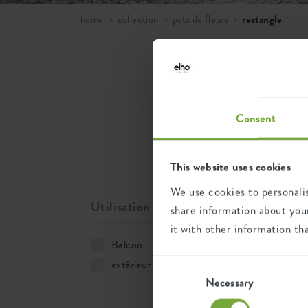
home
collection
pots de fleurs
rectangle
Pots
Vous pouvez fa
Consent
rebord de l'un
This website uses cookies
We use cookies to personalis
1 artik
Utilisation du produit
share information about your
it with other information th
Balcon
(1)
Consent
extérieur
(1)
Selection
Necessary