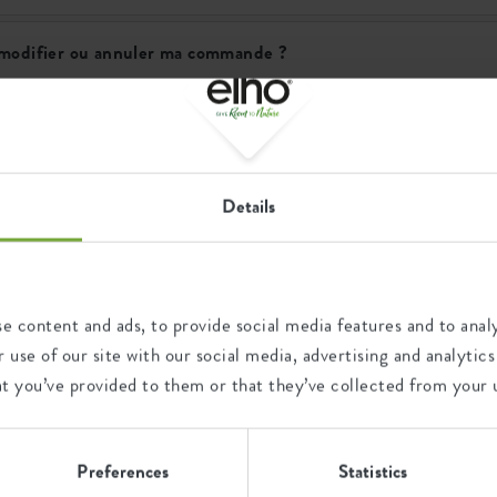
 modifier ou annuler ma commande ?
nde sera-t-elle livrée ?
on produit est endommagé, que puis-je faire ?
Details
je retourner ma commande ?
 elho livre-t-elle ?
e content and ads, to provide social media features and to analy
 use of our site with our social media, advertising and analyt
at you’ve provided to them or that they’ve collected from your u
ans la FAQ
Preferences
Statistics