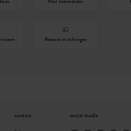
chées
Pour commander
ivraison
Retours et échanges
contact
social media