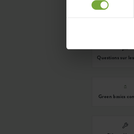
Choissisez une
Questions sur les
Green basics co