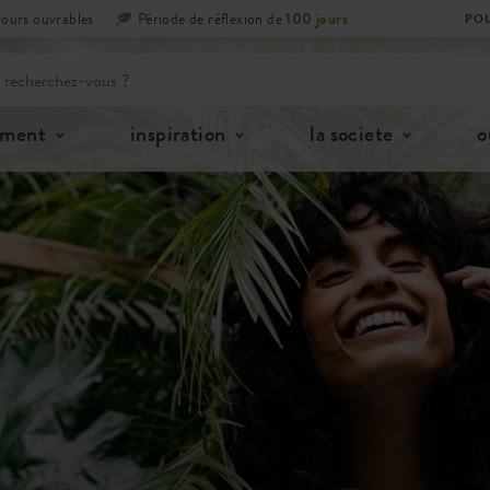
jours ouvrables
Période de réflexion de
100 jours
POU
iment
inspiration
la societe
o