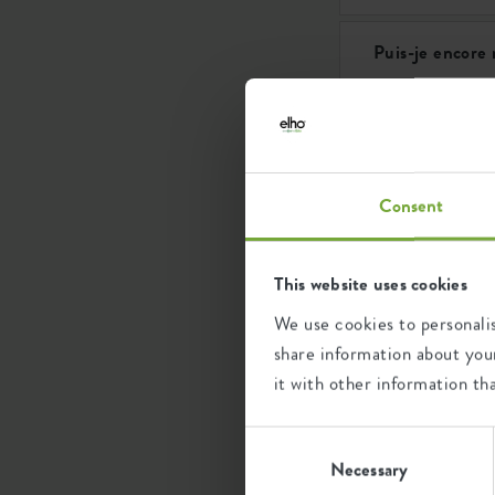
Puis-je encore
Quand ma comma
Mon colis ou m
Consent
Comment puis-
This website uses cookies
Dans quels pays
We use cookies to personalis
share information about your
it with other information th
Rechercher d
Consent
Selection
Necessary