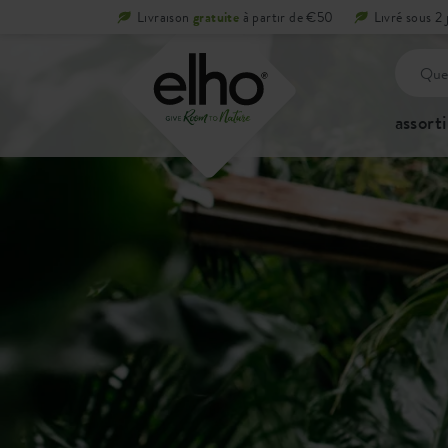
Livraison
gratuite
à partir de €50
Livré sous 2 
assort