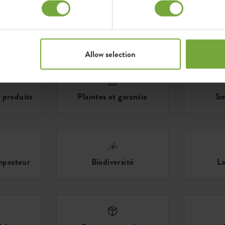
 catégorie
Allow selection
 produits
Plaintes et garantie
Sm
mposteur
Biodiversité
La