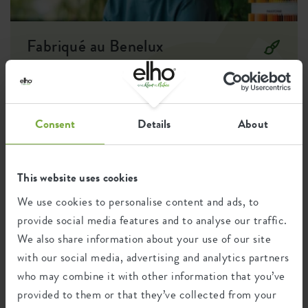
Fabriqué au Benelux
Designer : Bas van der Veer
L'inspiration pour ces pots d'extérieur provient du désir de
combiner une esthétique classique avec une touche
contemporaine. Nous avons cherché à créer un design à la fois
Consent
Details
About
intemporel et moderne, avec une forme légèrement arrondie et
un aspect de haute qualité. Les tons calmes et naturels sont
destinés à se fondre parfaitement dans l'environnement
extérieur et à accentuer l'atmosphère naturelle.
This website uses cookies
We use cookies to personalise content and ads, to
provide social media features and to analyse our traffic.
Recyclage
We also share information about your use of our site
with our social media, advertising and analytics partners
who may combine it with other information that you’ve
Ce produit est composé de 100% de
provided to them or that they’ve collected from your
déchets post-consommation et de 0% de