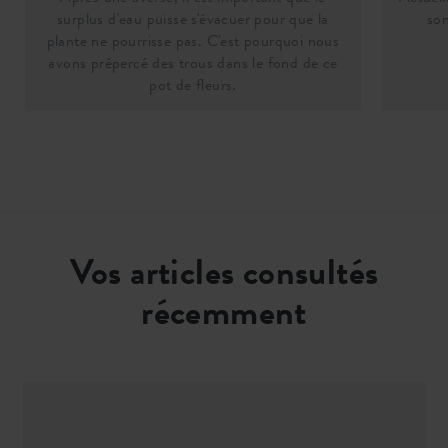
surplus d'eau puisse s'évacuer pour que la
son
plante ne pourrisse pas. C'est pourquoi nous
avons prépercé des trous dans le fond de ce
pot de fleurs.
Vos articles consultés
récemment