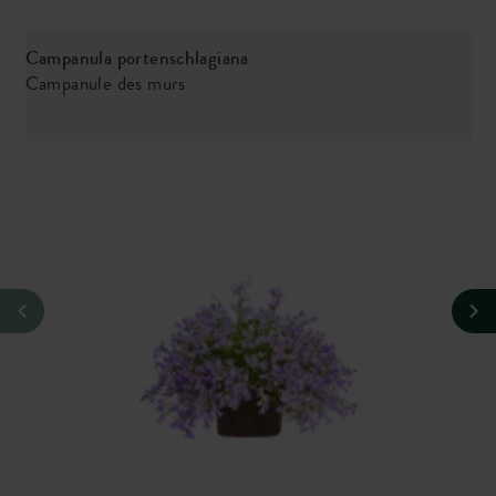
Campanula portenschlagiana
L
Campanule des murs
L