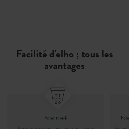
Facilité d'elho ; tous les
avantages
Fond troué
Fab
Après une averse, il est important que le
Actuell