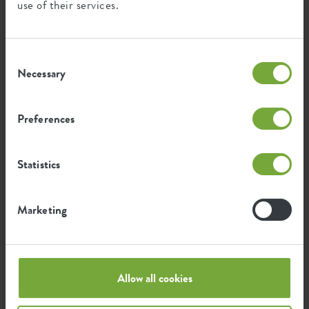
use of their services.
déchets post-industriels.
Consent
Necessary
Selection
Certifications
Garantie
99
Preferences
années
Statistics
Protégé contre les UV
Résistant au gel
Marketing
Empreinte environnementale
Allow all cookies