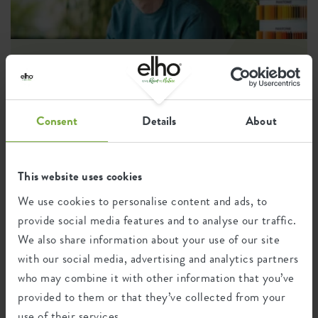
est stable et reste tjs bien droit. Vous pouvez donc profiter
de plus de vert dans votre vie sans vous inquiéter d'aucune
façon.
Fabriqué au Benelux
Designer : Bas van der Veer
L'inspiration pour ces pots d'extérieur provient du désir de
Consent
Details
About
combiner une esthétique classique avec une touche
contemporaine. Nous avons cherché à créer un design à la fois
intemporel et moderne, avec une forme légèrement arrondie et
un aspect de haute qualité. Les tons calmes et naturels sont
This website uses cookies
destinés à se fondre parfaitement dans l'environnement
extérieur et à accentuer l'atmosphère naturelle.
We use cookies to personalise content and ads, to
provide social media features and to analyse our traffic.
We also share information about your use of our site
with our social media, advertising and analytics partners
Recyclage
who may combine it with other information that you’ve
provided to them or that they’ve collected from your
use of their services.
Ce produit est composé de 100% de