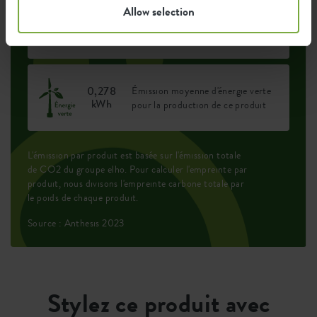
Allow selection
0,328
Émission moyenne de CO2 pour
kg
la production de ce produit
0,278
Émission moyenne d'énergie verte
kWh
pour la production de ce produit
L'émission par produit est basée sur l'émission totale
de CO2 du groupe elho. Pour calculer l'empreinte par
produit, nous divisons l'empreinte carbone totale par
le poids de chaque produit.
Source : Anthesis 2023
Stylez ce produit avec