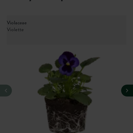
Violaceae
P
Violette