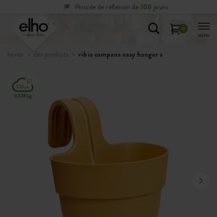
Période de réflexion de
100 jours
0
MENU
home
des produits
vibia campana easy hanger s
0,328kg