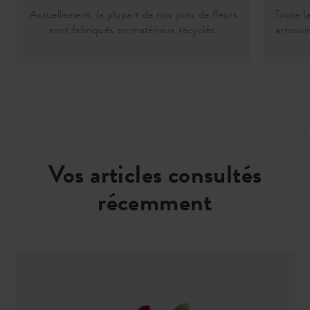
Actuellement, la plupart de nos pots de fleurs
Toute la
sont fabriqués en matériaux recyclés.
arrosoi
Vos articles consultés
récemment