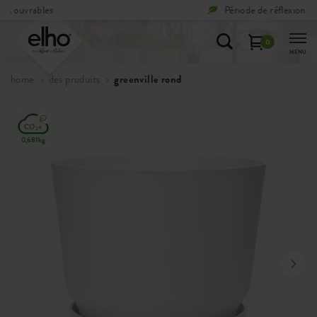
Période de réflexion de
100 jours
0
MENU
home
des produits
greenville rond
0,681kg