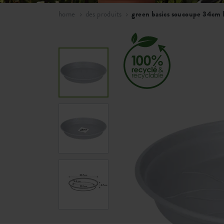
home
des produits
green basics soucoupe 34cm l