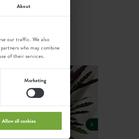
About
vons
se our traffic. We also
c le
ics partners who may combine
se of their services.
Marketing
Allow all cookies