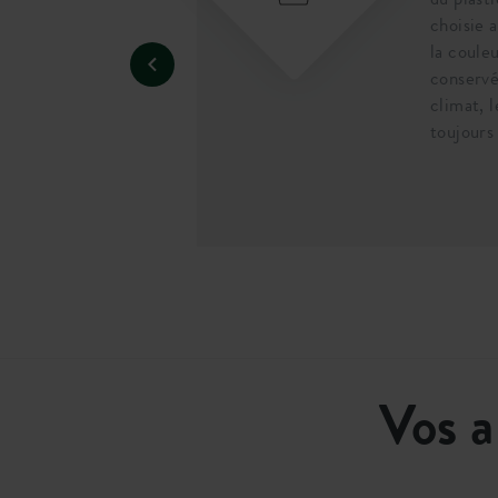
asse pas.
choisie 
la coule
conservé
climat, l
toujours
Vos a