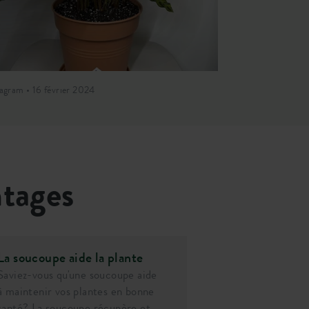
agram • 16 février 2024
Instagram • 28 
ntages
La soucoupe aide la plante
Saviez-vous qu'une soucoupe aide
à maintenir vos plantes en bonne
santé? La soucoupe récupère et