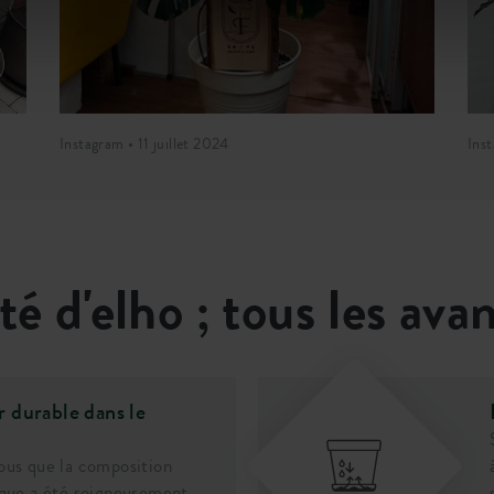
Instagram • 11 juillet 2024
Inst
ité d'elho ; tous les ava
 durable dans le
ous que la composition
ique a été soigneusement