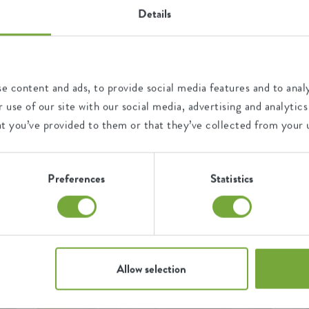
Details
Laissez-vous inspirer...
riquées à partir de plastique
nctionnelles. La collecte de
par la manière dont les fans d'elho utilisent nos produits. Nous a
coupe assortie est bénéfique
e content and ads, to provide social media features and to analy
ertorié ici pour vous les plus belles photos vertes partagées ave
t, cela permet à l'eau
 use of our site with our social media, advertising and analyt
hashtag #elho.
 soucoupe constitue un petit
at you’ve provided to them or that they’ve collected from your u
culture et récolte,
ez donc prendre soin de vos
durable.
Preferences
Statistics
ue vous débutiez, la
jout à votre jardin ou à votre
réer le climat idéal pour la
Allow selection
s.