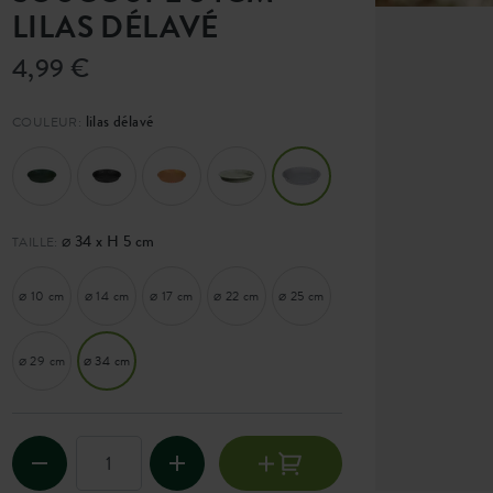
LILAS DÉLAVÉ
4,99 €
lilas délavé
COULEUR:
⌀ 34 x H 5 cm
TAILLE:
⌀ 10 cm
⌀ 14 cm
⌀ 17 cm
⌀ 22 cm
⌀ 25 cm
⌀ 29 cm
⌀ 34 cm