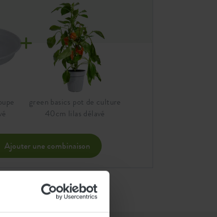
coupe
green basics pot de culture
vé
40cm lilas délavé
Ajouter une combinaison