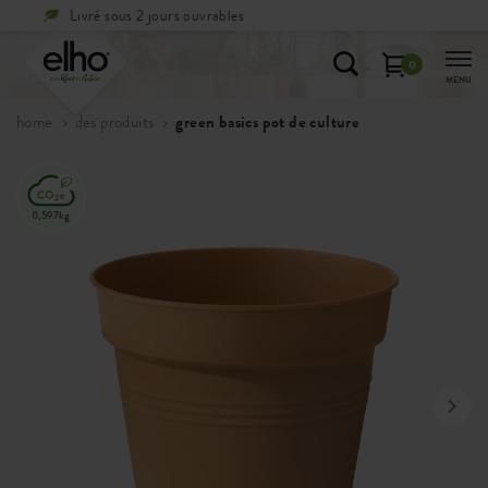
Période de réflexion de
100 jours
0
MENU
home
des produits
green basics pot de culture
0,597kg