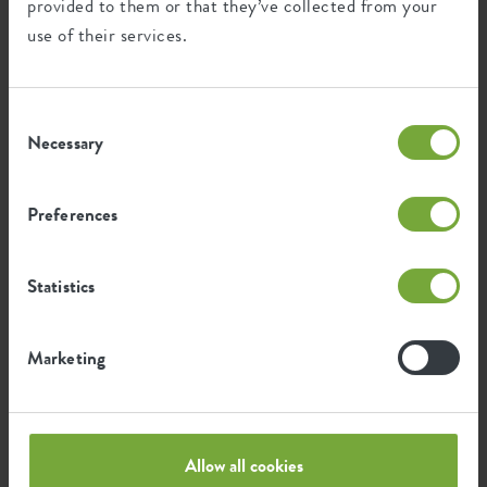
provided to them or that they’ve collected from your
use of their services.
Certifications
Garantie
99
Consent
années
Necessary
Selection
Protégé contre les UV
Preferences
Résistant au gel
Statistics
Empreinte environnementale
Marketing
0,597
Émission moyenne de CO2 pour
kg
la production de ce produit
Allow all cookies