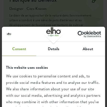
Designer : Cees Kranen
Fabriqué avec l'amour pour la nature
Le désir de se rapprocher de la nature dans l'environnement
Ce pot de culture est fabriqué avec amour pour la nature :
urbain a conduit à une série de pots d'extérieur et au
il est composé de matériaux 100 % recyclés, produit à
développement de fournitures permettant de cultiver
facilement des légumes, des fruits et des herbes. Une collection
l'aide d'énergie éolienne et entièrement recyclable."
accessible pour le potager a ainsi vu le jour, mettant
l'autosuffisance à portée de main, le tout dans un style
reconnaissable et modeste.
Consent
Details
About
Recyclage
This website uses cookies
We use cookies to personalise content and ads, to
provide social media features and to analyse our traffic.
Ce produit est composé de 0% de déchets
We also share information about your use of our site
post-consommation et de 100% de
déchets post-industriels.
with our social media, advertising and analytics partners
who may combine it with other information that you’ve