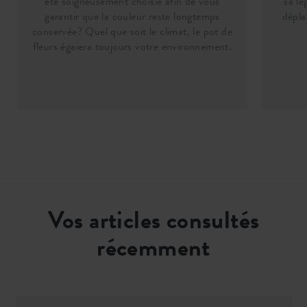
été soigneusement choisie afin de vous
sa lé
garantir que la couleur reste longtemps
dépla
conservée? Quel que soit le climat, le pot de
fleurs égaiera toujours votre environnement.
Vos articles consultés
récemment