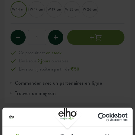
W 14 cm
W 17 cm
W 19 cm
W 23 cm
W 26 cm
Ce produit est
en stock
Livré sous
2 jours
ouvrables
Livraison gratuite à partir de
€50
Commander avec un partenaires en ligne
Trouver un magasin
Information produit