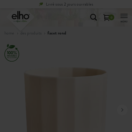
Livré sous 2 jours ouvrables
0
MENU
home
des produits
facet rond