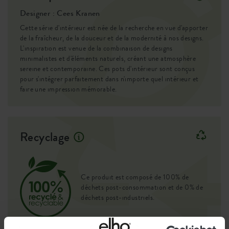
Designer : Cees Kranen
Cette série d'intérieur est née de la recherche en vue d'apporter
de la fraîcheur, de la douceur et de la modernité à nos designs.
L'inspiration est venue de la combinaison de designs
minimalistes et d'éléments naturels, créant une atmosphère
sereine et contemporaine. Ces pots d'intérieur sont conçus
pour s'intégrer parfaitement dans n'importe quel intérieur et
faire une impression mémorable.
Recyclage
Ce produit est composé de 100% de
déchets post-consommation et de 0% de
déchets post-industriels.