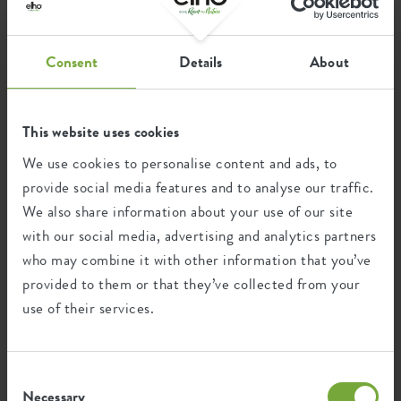
Certifications
Garantie
Consent
Details
About
99
années
This website uses cookies
We use cookies to personalise content and ads, to
Protégé contre les UV
Résistant au gel
provide social media features and to analyse our traffic.
We also share information about your use of our site
with our social media, advertising and analytics partners
who may combine it with other information that you’ve
Empreinte environnementale
provided to them or that they’ve collected from your
use of their services.
0,151
Émission moyenne de CO2 pour
kg
la production de ce produit
Consent
Necessary
Selection