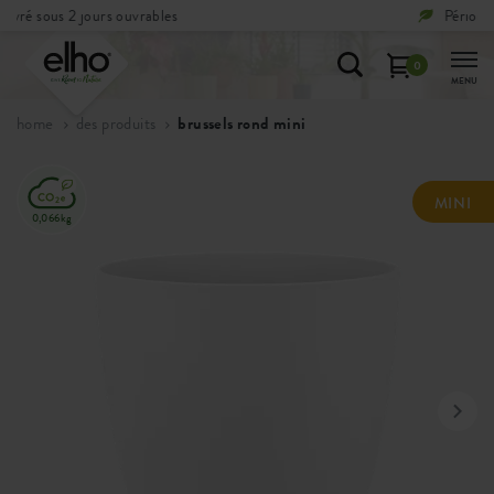
Période de réflexion de
100 jours
0
MENU
home
des produits
brussels rond mini
MINI
0,066kg