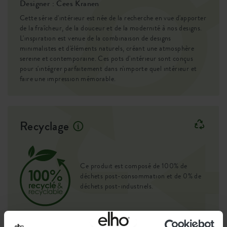
Designer : Cees Kranen
plante sans la retirer du pot dans lequel elle a été achetée,
et il n'est pas besoin de terreau supplémentaire. Votre
Cette série d'intérieur est née de la recherche en vue d'apporter
de la fraîcheur, de la douceur et de la modernité à nos designs.
plante se sentira immédiatement chez elle, prête à fleurir
L'inspiration est venue de la combinaison de designs
et à croître avec bonheur.
minimalistes et d'éléments naturels, créant une atmosphère
sereine et contemporaine. Ces pots d'intérieur sont conçus
pour s'intégrer parfaitement dans n'importe quel intérieur et
faire une impression mémorable.
Recyclage
Ce produit est composé de 100% de
déchets post-consommation et de 0% de
déchets post-industriels.