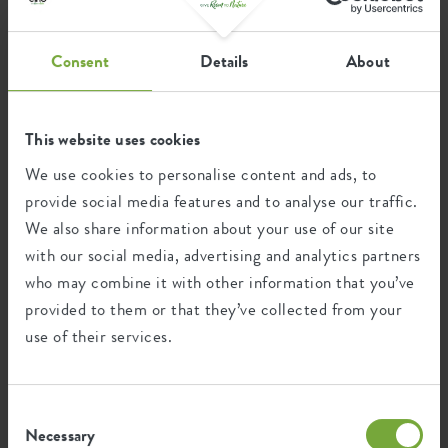
Certifications
Garantie
Consent
Details
About
99
années
This website uses cookies
Protégé contre les UV
We use cookies to personalise content and ads, to
Résistant au gel
provide social media features and to analyse our traffic.
We also share information about your use of our site
with our social media, advertising and analytics partners
Empreinte environnementale
who may combine it with other information that you’ve
provided to them or that they’ve collected from your
use of their services.
0,066
Émission moyenne de CO2 pour
kg
la production de ce produit
Consent
Necessary
Selection