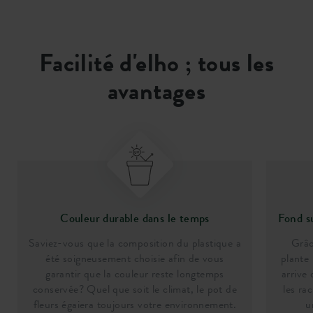
Facilité d'elho ; tous les
avantages
Couleur durable dans le temps
Fond s
Saviez-vous que la composition du plastique a
Grâc
été soigneusement choisie afin de vous
plante 
garantir que la couleur reste longtemps
arrive 
conservée? Quel que soit le climat, le pot de
les ra
fleurs égaiera toujours votre environnement.
u