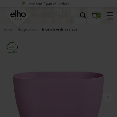
Période de réflexion de
100 jours
0
MENU
home
des produits
brussels orchidée duo
0,223kg