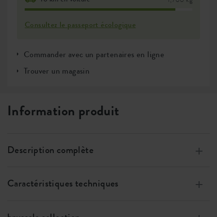
Consultez le passeport écologique
Commander avec un partenaires en ligne
Trouver un magasin
Information produit
Description complète
Fabriqués à partir de plastique 100 % recyclé, fabriqués
grâce à l’Energie éolienne, 100% recyclable
Caractéristiques techniques
Spécialement conçu pour les orchidées.
Taille
w 25 x h 12 x d 13 cm
Dans ce pot de fleurs vous pouvez combiner deux