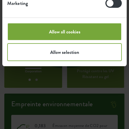
déchets post-industriels.
Marketing
Allow all cookies
Certifications
Garantie
99
années
Allow selection
Protégé contre les UV
Résistant au gel
Empreinte environnementale
0,183
Émission moyenne de CO2 pour