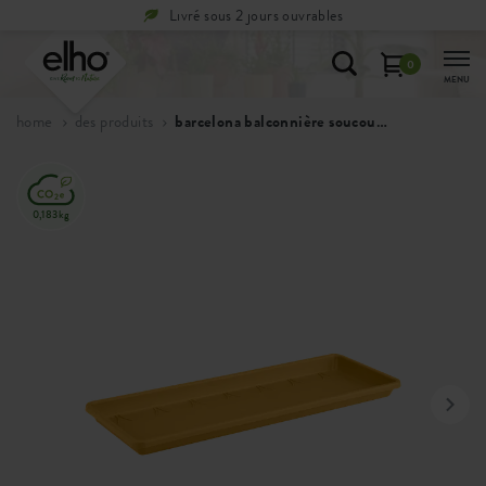
Livré sous 2 jours ouvrables
0
MENU
home
des produits
barcelona balconnière soucoupe
0,183kg