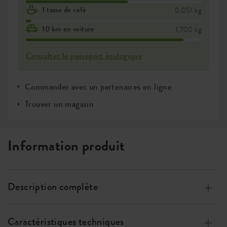
1 tasse de café
0,051 kg
10 km en voiture
1,700 kg
Consultez le passeport écologique
Commander avec un partenaires en ligne
Trouver un magasin
Information produit
Description complète
Fabriqués à partir de plastique 100 % recyclé, fabriqués
grâce à l’Energie éolienne, 100% recyclable
Caractéristiques techniques