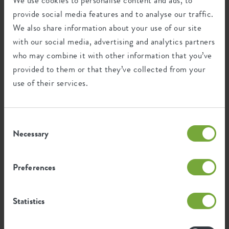
We use cookies to personalise content and ads, to
EAN
8711904530303
provide social media features and to analyse our traffic.
Fabriqué au Benelux
We also share information about your use of our site
SKU
7910304512500
with our social media, advertising and analytics partners
Designer : Cees Kranen
who may combine it with other information that you’ve
Après de nombreuses promenades dans des villes, l'idée est
provided to them or that they’ve collected from your
venue d'égayer les balcons avec style et fonctionnalité.
Concevoir un objet dans lequel les plantes et les fleurs jouent le
use of their services.
rôle principal et font une grande différence dans les petits
espaces extérieurs. C'est ainsi qu'est née la collection de
jardinières de balcon barcelona, qui allie une élégance
Consent
intemporelle à une qualité robuste.
Necessary
Selection
Recyclage
Preferences
Statistics
Ce produit est composé de 100% de
déchets post-consommation et de 0% de