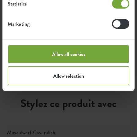
Statistics
0,772
Émission moyenne d'énergie verte
kWh
pour la production de ce produit
Marketing
L'émission par produit est basée sur l'émission totale
de CO2 du groupe elho. Pour calculer l'empreinte par
produit, nous divisons l'empreinte carbone totale par
Allow all cookies
le poids de chaque produit.
Source : Anthesis 2023
Allow selection
Stylez ce produit avec
Musa dwarf Cavendish