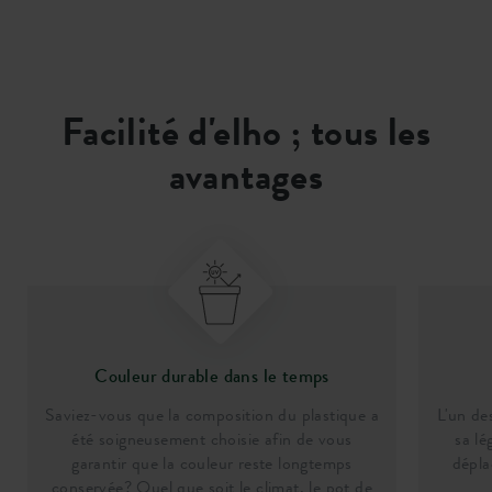
Facilité d'elho ; tous les
avantages
Couleur durable dans le temps
Saviez-vous que la composition du plastique a
L'un de
été soigneusement choisie afin de vous
sa lé
garantir que la couleur reste longtemps
dépla
conservée? Quel que soit le climat, le pot de