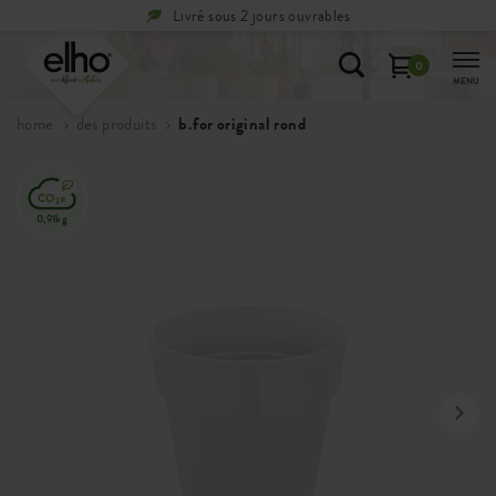
Livré sous 2 jours ouvrables
Péri
0
MENU
home
des produits
b.for original rond
0,91kg