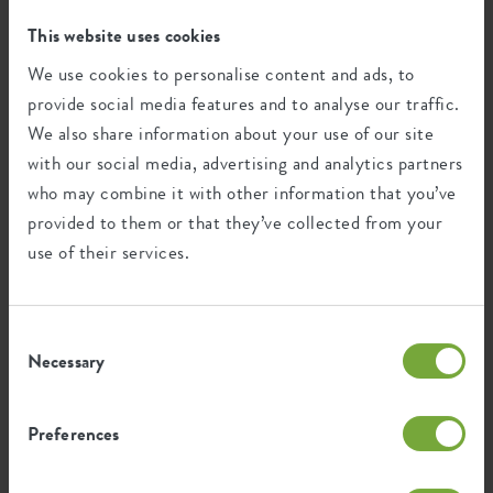
et résiste sans problème à un peu de saleté ou aux coups.
This website uses cookies
C'est une promesse : ce n'est pas pour rien que vous
bénéficiez d'une garantie de 3 ans.
Certifications
Garantie
We use cookies to personalise content and ads, to
provide social media features and to analyse our traffic.
99
Votre plante se sentira chez elle
We also share information about your use of our site
années
Ce pot est également très pratique. Grâce à sa forme et à
with our social media, advertising and analytics partners
sa taille, il peut directement accueillir votre plante avec sa
who may combine it with other information that you’ve
cuve intérieure. Votre plante n'aura donc pas besoin de
Protégé contre les UV
provided to them or that they’ve collected from your
terreau supplémentaire et se sentira tout de suite chez
Résistant au gel
use of their services.
elle, prête à grandir et à fleurir au maximum de son
potentiel.
Empreinte environnementale
Consent
Necessary
Selection
0,91
Émission moyenne de CO2 pour
Preferences
kg
la production de ce produit