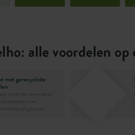
kt van 100% gerecycled
30043100
ze potten zijn vorstbestendig
 lang van genieten.
lho: alle voordelen op 
t met gerecyclede
len
el wordt het merendeel
 bloempotten van
ed materiaal gemaakt.