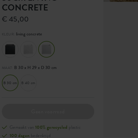
CONCRETE
€ 45,00
living concrete
KLEUR:
B 30 x H 29 x D 30 cm
MAAT:
B 30 cm
B 40 cm
Geen voorraad
Gemaakt van
100% gerecycled
plastic
100 dagen
bedenktijd