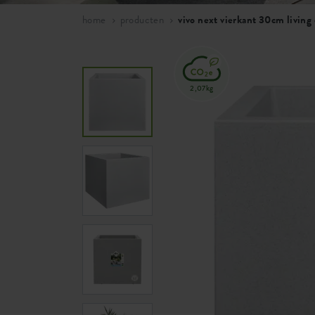
home
producten
vivo next vierkant 30cm living
2,07kg