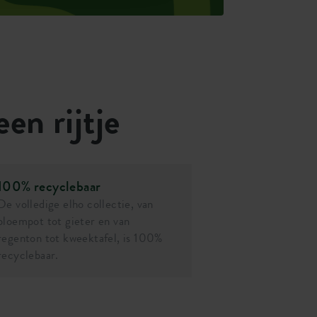
een rijtje
100% recyclebaar
De volledige elho collectie, van
bloempot tot gieter en van
regenton tot kweektafel, is 100%
recyclebaar.