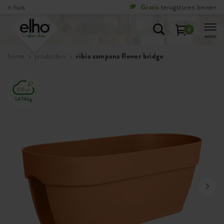
Gratis
terugsturen binnen 100 dagen
0
MENU
home
producten
vibia campana flower bridge
1,474kg