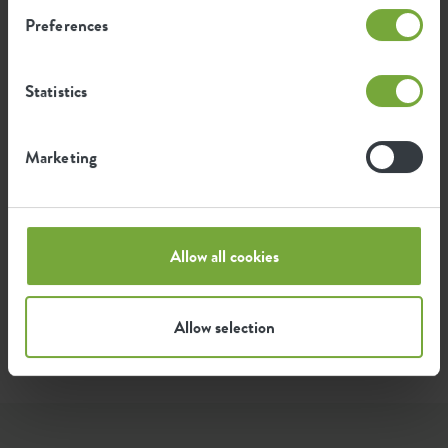
1,474
Gemiddelde uitstoot van CO2
Preferences
kg
voor de productie van dit product
Statistics
Gemiddelde uitstoot van groene
1,25
energie voor de productie van dit
kWh
product
Marketing
De uitstoot per product is gebaseerd op de totale
CO2 uitstoot van de elho groep. Om de voetafdruk
per product te berekenen, delen we de totale CO2-
Allow all cookies
voetafdruk door het gewicht van elk product.
Bron: Anthesis 2023
Allow selection