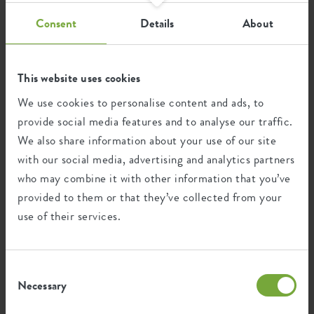
SKU
3682206027000
consumer afval en 0% post-industrieel
zorgen genieten van meer groen in je leven.
Consent
Details
About
afval.
This website uses cookies
Certificaten
Garantie
We use cookies to personalise content and ads, to
provide social media features and to analyse our traffic.
99
We also share information about your use of our site
jaar
with our social media, advertising and analytics partners
who may combine it with other information that you’ve
UV-beschermd
provided to them or that they’ve collected from your
vorstbestendig
use of their services.
Consent
Milieu voetafdruk
Necessary
Selection