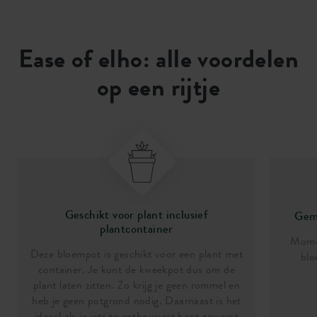
Ease of elho: alle voordelen
op een rijtje
Geschikt voor plant inclusief
Gema
plantcontainer
Momen
Deze bloempot is geschikt voor een plant met
blo
container. Je kunt de kweekpot dus om de
plant laten zitten. Zo krijg je geen rommel en
heb je geen potgrond nodig. Daarnaast is het
ideaal als je iets te enthousiast bent geweest