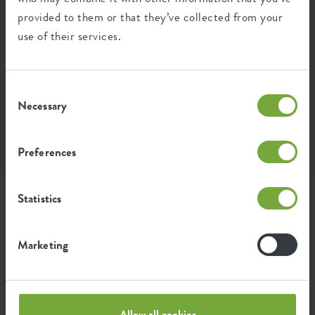
provided to them or that they’ve collected from your
use of their services.
Consent
Necessary
Selection
Instagram • 22 juli 2025
Preferences
Statistics
Dit product stylen met
Marketing
Zamioculcas zamiifolia
M
Kamerpalm
M
Allow all cookies