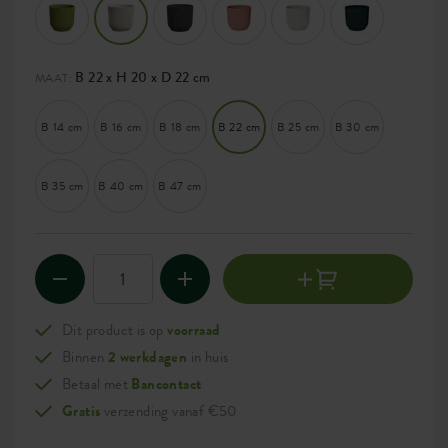
B 22 x H 20 x D 22 cm
MAAT:
B 14 cm
B 16 cm
B 18 cm
B 22 cm
B 25 cm
B 30 cm
B 35 cm
B 40 cm
B 47 cm
Dit product is op
voorraad
Binnen
2 werkdagen
in huis
Betaal met
Bancontact
Gratis
verzending vanaf €50