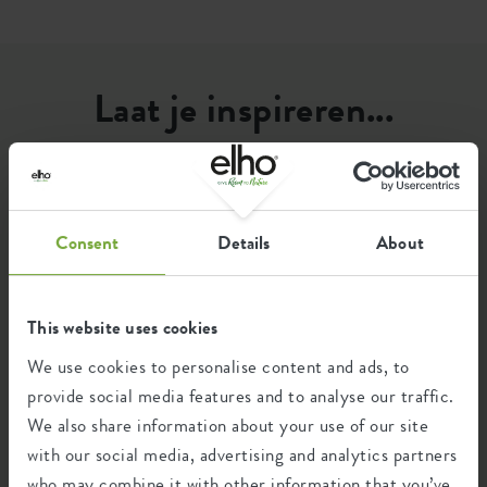
Optionele boorgaten
nee
Container proof
ja
Laat je inspireren...
EAN
8711904548889
...door hoe elho fans onze producten gebruiken. De leukste
SKU
2712002245200
en mooiste groene foto's die met #elho zijn gedeeld, zetten
wij hier voor jou op een rijtje.
Consent
Details
About
This website uses cookies
We use cookies to personalise content and ads, to
provide social media features and to analyse our traffic.
We also share information about your use of our site
with our social media, advertising and analytics partners
who may combine it with other information that you’ve