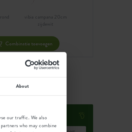
 rond
vibia campana 20cm
t
zijdewit
Combinatie toevoegen
About
Milieu voetafdruk
se our traffic. We also
ics partners who may combine
Gemiddelde uitstoot