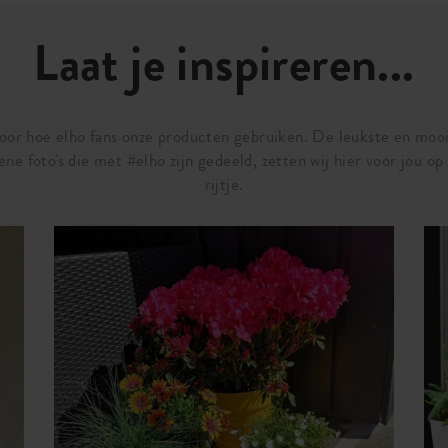
445100
Laat je inspireren...
door hoe elho fans onze producten gebruiken. De leukste en moo
ene foto's die met #elho zijn gedeeld, zetten wij hier voor jou op
rijtje.