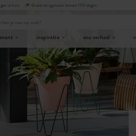
gen in huis
Gratis
terugsturen binnen 100 dagen
iment
inspiratie
ons verhaal