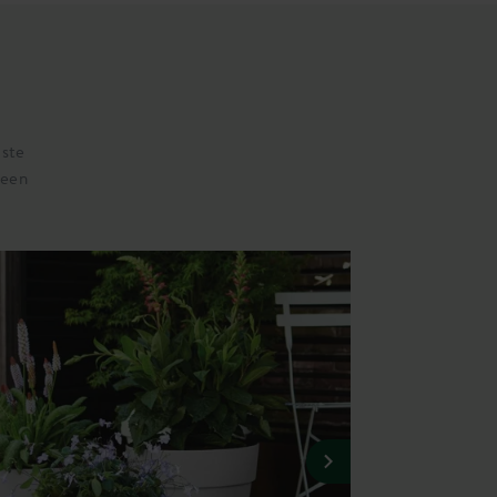
iste
 een