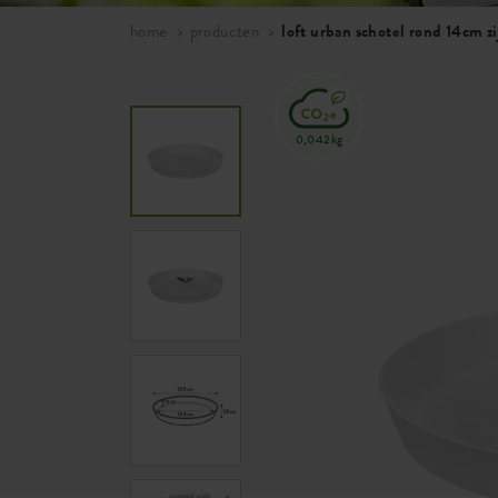
home
producten
loft urban schotel rond 14cm z
0,042kg