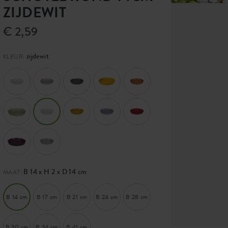
ZIJDEWIT
€ 2,59
zijdewit
KLEUR:
B 14 x H 2 x D 14 cm
MAAT:
B 14 cm
B 17 cm
B 21 cm
B 24 cm
B 28 cm
B 30 cm
B 34 cm
B 41 cm