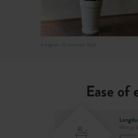
Instagram • 12 november 2023
Ease of e
Langdu
rm sterk en kan
Wist je 
otje. Als je de
gekeken 