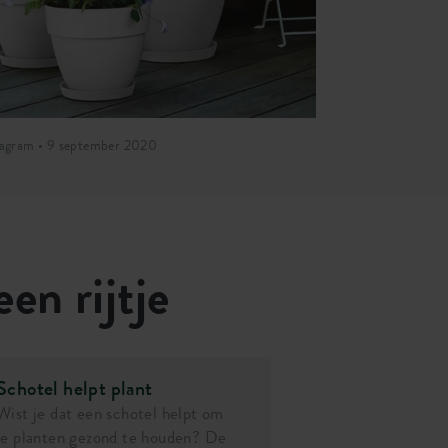
tagram • 9 september 2020
Instagram • 9 s
een rijtje
Schotel helpt plant
Wist je dat een schotel helpt om
je planten gezond te houden? De