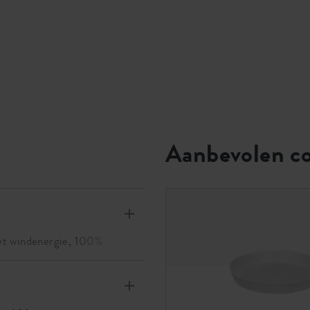
Aanbevolen c
et windenergie, 100%
 bewatering zullen de wortels