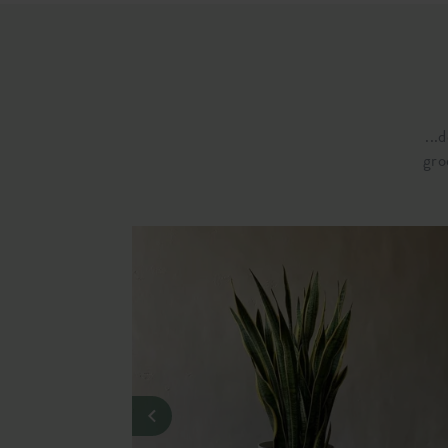
SKU
9200221
...
gro