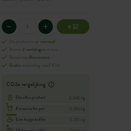
Dit product is op
voorraad
Binnen
2 werkdagen
in huis
Betaal met
Bancontact
Gratis
verzending vanaf €50
CO2e vergelijking
Dit elho product
0,042 kg
Keramische pot
0,255 kg
Een kopje koffie
0,051 kg
10 km autorijden
1,700 kg