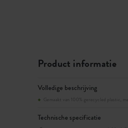
Product informatie
Volledige beschrijving
Gemaakt van 100% gerecycled plastic, m
recyclebaar
Altijd gezonde planten, door de efficiënte
Technische specificatie
van je planten niet rotten.