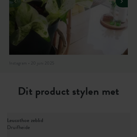
Instagram • 20 juni 2025
Dit product stylen met
Leucothoe zeblid
E
Druifheide