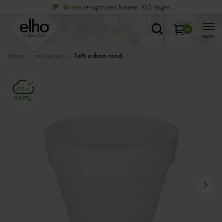
Gratis
terugsturen binnen 100 dagen
0
MENU
home
producten
loft urban rond
0,637kg