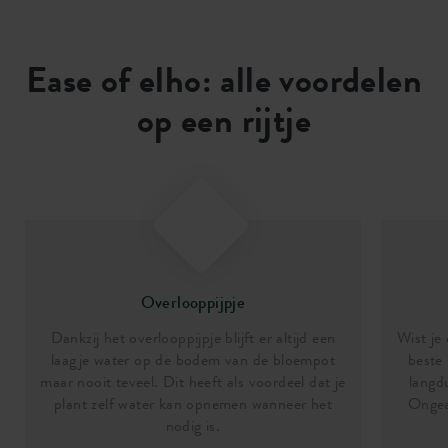
Ease of elho: alle voordelen
op een rijtje
Overlooppijpje
Dankzij het overlooppijpje blijft er altijd een
Wist je
laagje water op de bodem van de bloempot
beste 
maar nooit teveel. Dit heeft als voordeel dat je
langd
plant zelf water kan opnemen wanneer het
Ongea
nodig is.