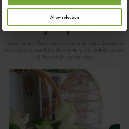
Allow selection
Laat je inspireren...
...door hoe elho fans onze producten gebruiken. De leukste
en mooiste groene foto's die met #elho zijn gedeeld, zetten
wij hier voor jou op een rijtje.