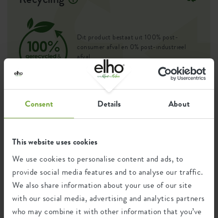
Dit product bestaat uit 100% post-
consumer afval en 0% post-industrieel
afval.
Consent
Details
About
Certificaten
Garantie
99
This website uses cookies
jaar
We use cookies to personalise content and ads, to
provide social media features and to analyse our traffic.
UV-beschermd
We also share information about your use of our site
vorstbestendig
with our social media, advertising and analytics partners
who may combine it with other information that you’ve