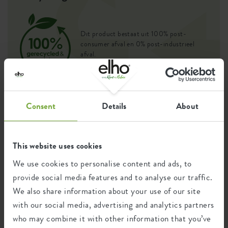
Dit product bestaat uit 100% post-
consumer afval en 0% post-industrieel
afval.
Consent
Details
About
Certificaten
Garantie
99
jaar
This website uses cookies
We use cookies to personalise content and ads, to
provide social media features and to analyse our traffic.
UV-beschermd
vorstbestendig
We also share information about your use of our site
with our social media, advertising and analytics partners
who may combine it with other information that you’ve