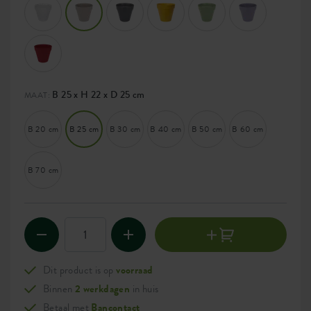
B 25 x H 22 x D 25 cm
MAAT:
B 20 cm
B 25 cm
B 30 cm
B 40 cm
B 50 cm
B 60 cm
B 70 cm
Dit product is op
voorraad
Binnen
2 werkdagen
in huis
Betaal met
Bancontact