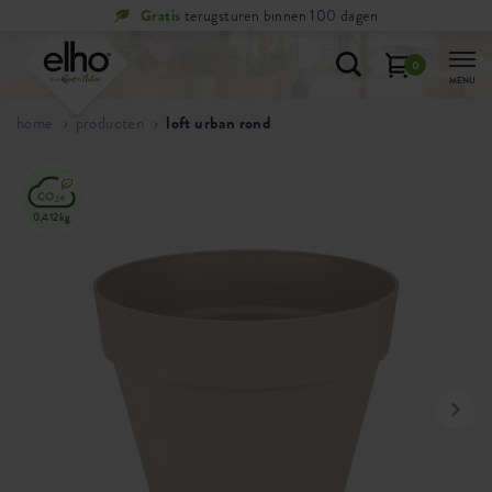
Gratis
terugsturen binnen 100 dagen
0
MENU
home
producten
loft urban rond
0,412kg