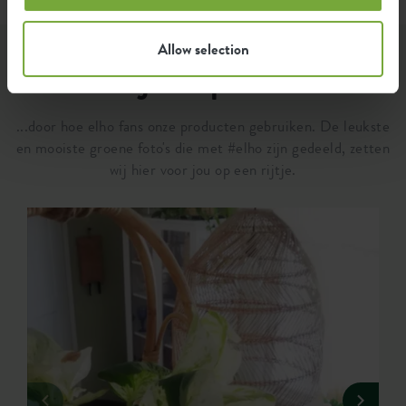
Allow selection
Laat je inspireren...
...door hoe elho fans onze producten gebruiken. De leukste
en mooiste groene foto's die met #elho zijn gedeeld, zetten
wij hier voor jou op een rijtje.