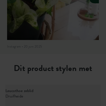
Instagram • 20 juni 2025
Dit product stylen met
Leucothoe zeblid
E
Druifheide