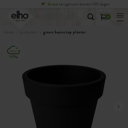
Gratis
terugsturen binnen 100 dagen
0
MENU
home
producten
green basics top planter
1,015kg