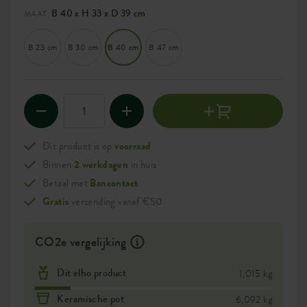
B 40 x H 33 x D 39 cm
MAAT:
B 23 cm
B 30 cm
B 40 cm
B 47 cm
Dit product is op
voorraad
Binnen
2 werkdagen
in huis
Betaal met
Bancontact
Gratis
verzending vanaf €50
CO2e vergelijking
Dit elho product
1,015 kg
Keramische pot
6,092 kg