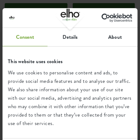
Certificaten
Garantie
99
jaar
Consent
Details
About
UV-beschermd
vorstbestendig
This website uses cookies
We use cookies to personalise content and ads, to
provide social media features and to analyse our traffic.
Milieu voetafdruk
We also share information about your use of our site
with our social media, advertising and analytics partners
who may combine it with other information that you’ve
1,015
Gemiddelde uitstoot van CO2
provided to them or that they’ve collected from your
kg
voor de productie van dit product
use of their services.