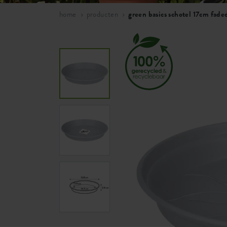
home
producten
green basics schotel 17cm faded