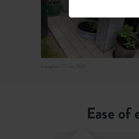
Boorgaten
nee
Optionele boorgaten
nee
Container proof
nee
EAN
8711904555993
SKU
6990221784400
Instagram • 17 mei 2025
Ease of e