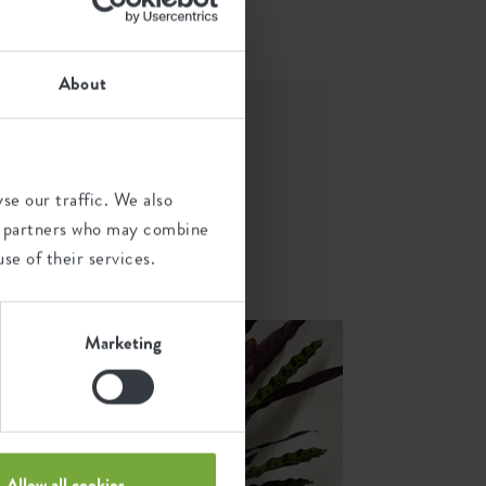
About
se our traffic. We also
iste
ics partners who may combine
 een
se of their services.
Marketing
Allow all cookies