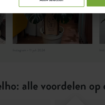
Instagram • 11 juli 2024
Ins
lho: alle voordelen op 