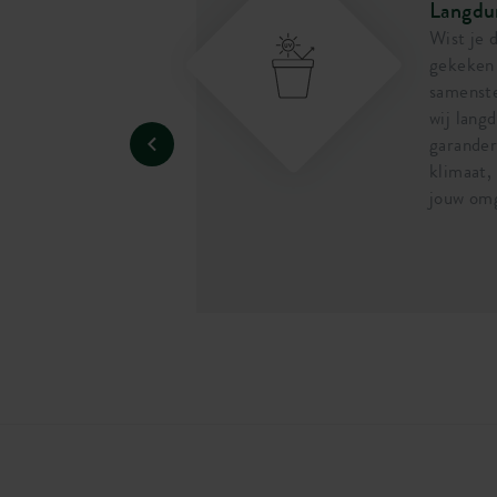
Langdu
rm sterk en kan
Wist je 
otje. Als je de
gekeken 
 of laat vallen,
samenste
.
wij lang
garande
klimaat,
jouw om