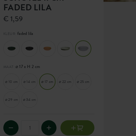
FADED LILA
€ 1,59
faded lila
KLEUR:
⌀ 17 x H 2 cm
MAAT:
⌀ 10 cm
⌀ 14 cm
⌀ 17 cm
⌀ 22 cm
⌀ 25 cm
⌀ 29 cm
⌀ 34 cm