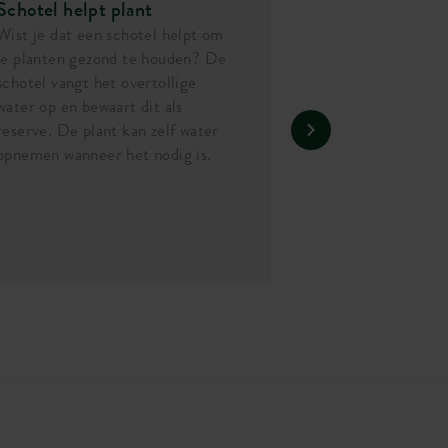
Schotel helpt plant
Wist je dat een schotel helpt om
je planten gezond te houden? De
schotel vangt het overtollige
water op en bewaart dit als
reserve. De plant kan zelf water
opnemen wanneer het nodig is.