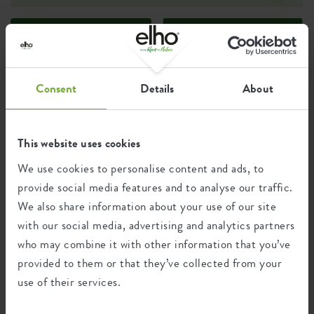
Certificaten
Garantie
99
jaar
Consent
Details
About
UV-beschermd
This website uses cookies
vorstbestendig
We use cookies to personalise content and ads, to
provide social media features and to analyse our traffic.
We also share information about your use of our site
Milieu voetafdruk
with our social media, advertising and analytics partners
who may combine it with other information that you’ve
provided to them or that they’ve collected from your
0,314
Gemiddelde uitstoot van CO2
kg
voor de productie van dit product
use of their services.