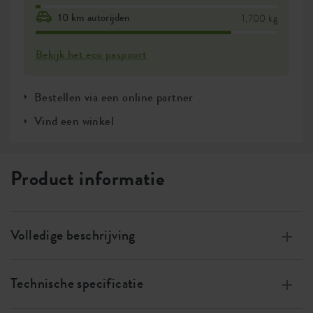
10 km autorijden
1,700 kg
Bekijk het eco paspoort
Bestellen via een online partner
Vind een winkel
Product informatie
Volledige beschrijving
Gemaakt van 100% gerecycled plastic, met
windenergie, 100% recyclebaar
Technische specificatie
Kan gebcombineerd worden met het kweekhuis en de
Grootte
b 36 x h 6 x d 27 cm