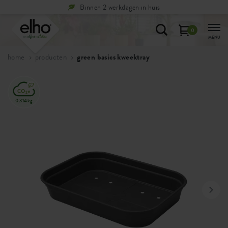
Binnen 2 werkdagen in huis
0
MENU
home
producten
green basics kweektray
0,314kg