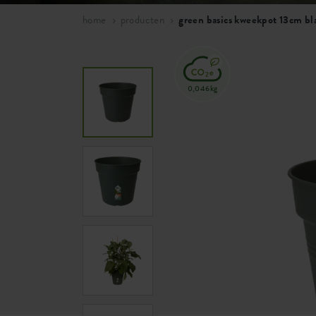
home
producten
green basics kweekpot 13cm bl
0,046kg