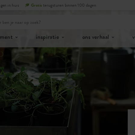
gen in huis
Gratis
terugsturen binnen 100 dagen
iment
inspiratie
ons verhaal