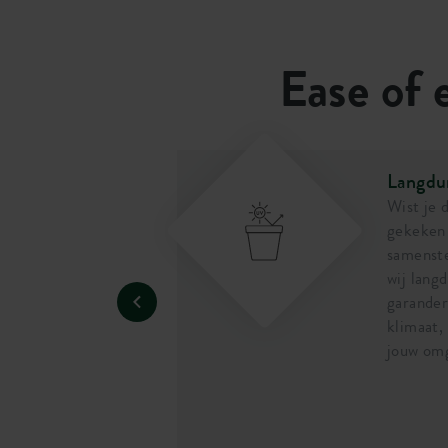
Ease of e
Langdu
rm sterk en kan
Wist je 
otje. Als je de
gekeken 
 of laat vallen,
samenste
.
wij lang
garande
klimaat,
jouw om