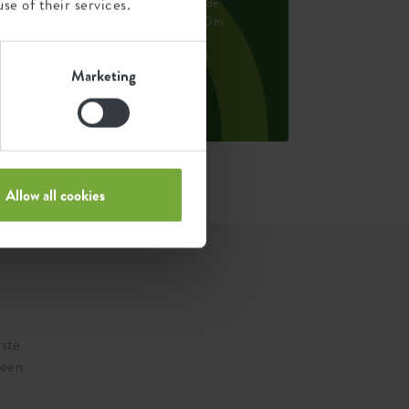
se of their services.
e uitstoot per product is gebaseerd op de
otale CO2 uitstoot van de elho groep. Om
e voetafdruk per product te berekenen,
elen we de totale CO2-voetafdruk door
Marketing
et gewicht van elk product.
ron: Anthesis 2023
Allow all cookies
iste
 een