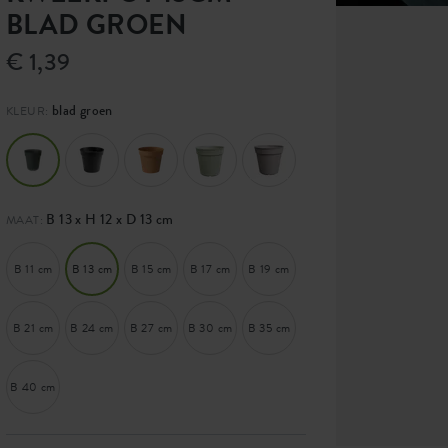
BLAD GROEN
€ 1,39
blad groen
KLEUR:
B 13 x H 12 x D 13 cm
MAAT:
B 11 cm
B 13 cm
B 15 cm
B 17 cm
B 19 cm
B 21 cm
B 24 cm
B 27 cm
B 30 cm
B 35 cm
B 40 cm