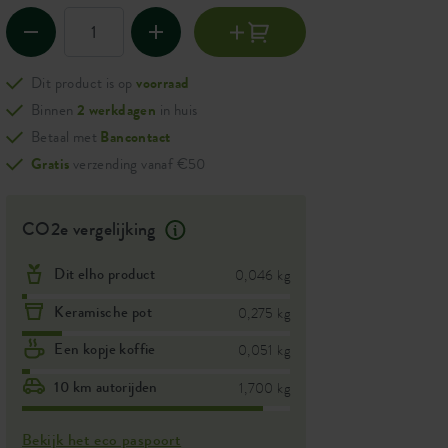
Dit product is op
voorraad
Binnen
2 werkdagen
in huis
Betaal met
Bancontact
Gratis
verzending vanaf €50
CO2e vergelijking
Dit elho product
0,046 kg
Keramische pot
0,275 kg
Een kopje koffie
0,051 kg
10 km autorijden
1,700 kg
Bekijk het eco paspoort