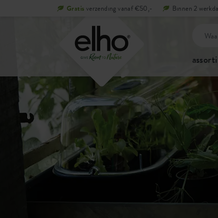
Gratis
verzending vanaf €50,-
Binnen 2 werkda
assort