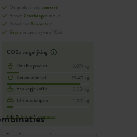
Dit product is op
voorraad
Binnen
2 werkdagen
in huis
Betaal met
Bancontact
Gratis
verzending vanaf €50
CO2e vergelijking
Dit elho product
3,079 kg
Keramische pot
18,471 kg
Een kopje koffie
0,051 kg
10 km autorijden
1,700 kg
ombinaties
Bekijk het eco paspoort
Bestellen via een online partner