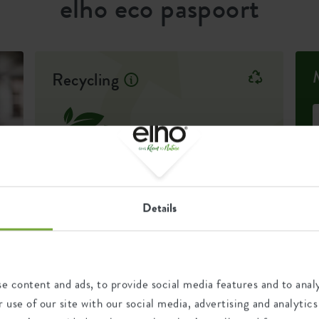
elho eco paspoort
en
aar
Recycling
Dit product bestaat uit 0%
post-consumer afval en 100%
post-industrieel afval.
Details
Certificaten
Garantie
D
99
t
e content and ads, to provide social media features and to analy
jaar
d
 use of our site with our social media, advertising and analyt
1904149178
d