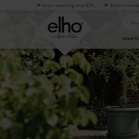
Gratis
verzending vanaf €50,-
Binnen 2 werkda
assort