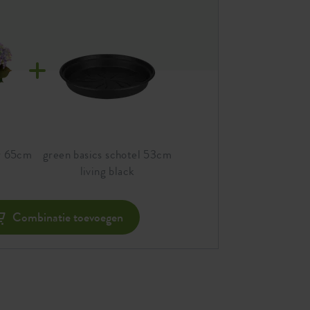
Vind een winkel
er 65cm
green basics schotel 53cm
living black
Combinatie toevoegen