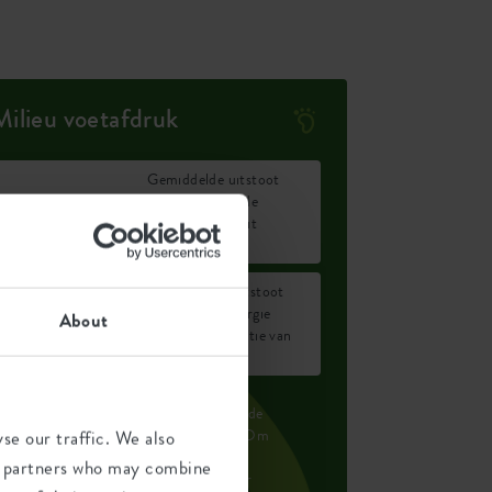
Milieu voetafdruk
Gemiddelde uitstoot
3,079
van CO2 voor de
kg
productie van dit
product
Gemiddelde uitstoot
2,611
van groene energie
About
kWh
voor de productie van
dit product
e uitstoot per product is gebaseerd op de
otale CO2 uitstoot van de elho groep. Om
se our traffic. We also
e voetafdruk per product te berekenen,
ics partners who may combine
elen we de totale CO2-voetafdruk door