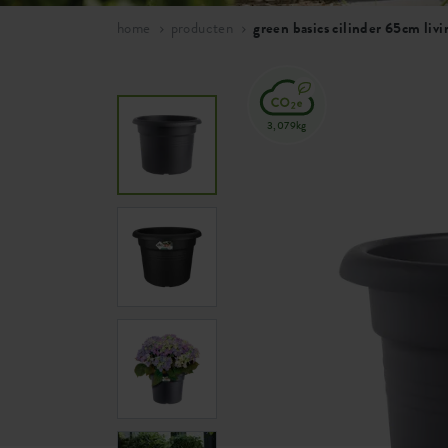
home
producten
green basics cilinder 65cm livi
3,079kg