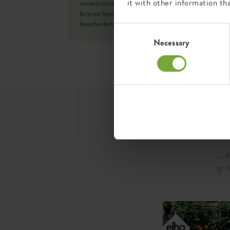
it with other information th
moestuincollectie, waarbij zelfvoorzienend leven
SKU
873
binnen handbereik komt, alles in een herkenbare e
bescheiden vormgevingsstijl.
Consent
Selection
Necessary
...
gro