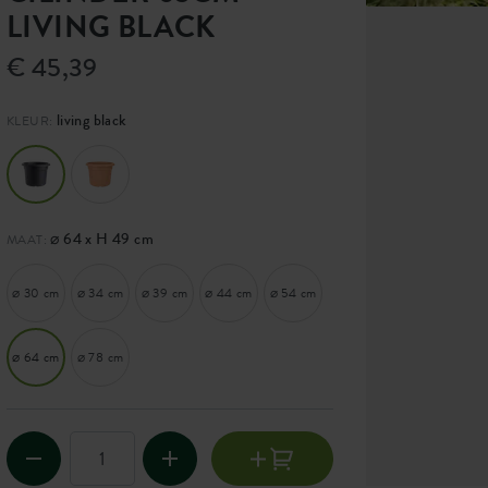
LIVING BLACK
€ 45,39
living black
KLEUR:
⌀ 64 x H 49 cm
MAAT:
⌀ 30 cm
⌀ 34 cm
⌀ 39 cm
⌀ 44 cm
⌀ 54 cm
⌀ 64 cm
⌀ 78 cm