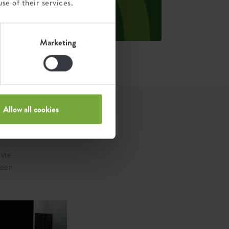
se of their services.
et gewicht van elk product.
ron: Anthesis 2023
Marketing
Allow all cookies
iste
 een