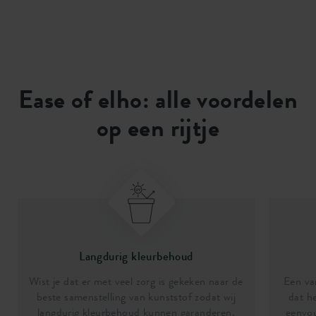
Ease of elho: alle voordelen
op een rijtje
Langdurig kleurbehoud
Wist je dat er met veel zorg is gekeken naar de
Een van
beste samenstelling van kunststof zodat wij
dat he
langdurig kleurbehoud kunnen garanderen.
eenvou