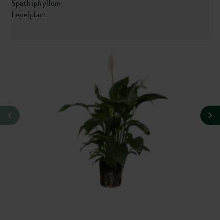
Spathiphyllum
S
Lepelplant