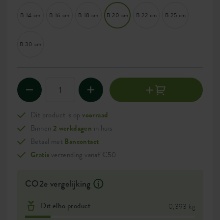
B 14 cm
B 16 cm
B 18 cm
B 20 cm
B 22 cm
B 25 cm
B 30 cm
Dit product is op
voorraad
Binnen
2 werkdagen
in huis
Betaal met
Bancontact
Gratis
verzending vanaf €50
CO2e vergelijking
Dit elho product
0,393 kg