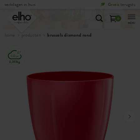
Gratis
terugsturen binnen 100 dagen
0
MENU
home
producten
brussels diamond rond
0,393kg