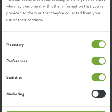
who may combine it with other information that you’ve
provided to them or that they’ve collected from your
use of their services.
Certificaten
Garantie
99
jaar
Consent
Necessary
Selection
UV-beschermd
vorstbestendig
Preferences
Statistics
Milieu voetafdruk
Marketing
0,393
Gemiddelde uitstoot van CO2
kg
voor de productie van dit product