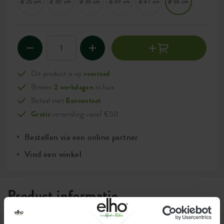
⌀ 25 cm
⌀ 30 cm
⌀ 35 cm
⌀ 39 cm
⌀ 47 cm
⌀ 55 cm
Dit product is op
voorraad
Binnen
2 werkdagen
in huis
Betaal met
Bancontact
Gratis
verzending vanaf €50
Bestellen via een online partner
Vind een winkel
Product informatie