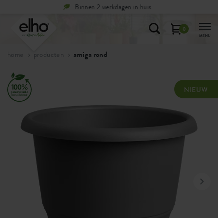
Binnen 2 werkdagen in huis
Gratis
0
MENU
home
producten
amiga rond
NIEUW