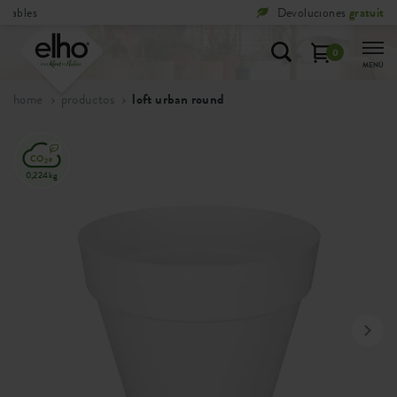
Devoluciones
gratuitas
0
MENÚ
home
productos
loft urban round
0,224kg