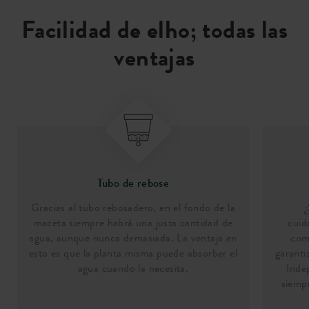
Facilidad de elho; todas las
ventajas
Tubo de rebose
Gracias al tubo rebosadero, en el fondo de la
maceta siempre habrá una justa cantidad de
cuid
agua, aunque nunca demasiada. La ventaja en
comp
esto es que la planta misma puede absorber el
garanti
agua cuando la necesita.
Inde
siempr