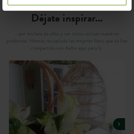
Déjate inspirar...
...por los fans de elho y ver cómo utilizan nuestros
productos. Hemos recopilado las mejores fotos que se han
compartido con #elho aquí para ti.