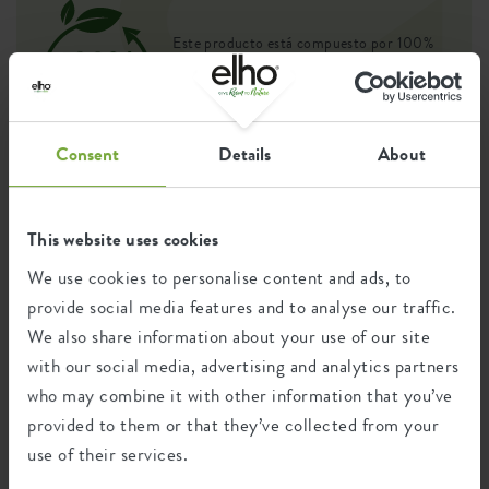
Este producto está compuesto por 100%
de residuos post-consumo y 0% de
residuos post-industriales.
Consent
Details
About
Certificaciones
Garantía
This website uses cookies
99
We use cookies to personalise content and ads, to
años
provide social media features and to analyse our traffic.
We also share information about your use of our site
Protección UV
with our social media, advertising and analytics partners
Resistente a las heladas
who may combine it with other information that you’ve
provided to them or that they’ve collected from your
use of their services.
Huella ambiental