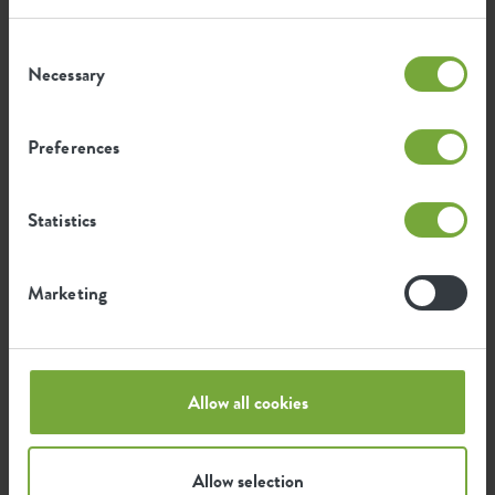
Consent
0,224
Emisión media de CO2 para
Necessary
Selection
kg
producir este producto
Preferences
0,264
Emisión media de energía verde
kWh
para producir este producto
Statistics
La emisión por producto se basa en la emisión total de
Marketing
CO2 del grupo elho. Para calcular la huella por
producto, dividimos la huella total de CO2 por el peso
de cada producto.
Fuente: Anthesis 2023
Allow all cookies
Allow selection