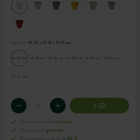
W 20 x H 18 x D 19 cm
MEDIDA:
W 20 cm
W 25 cm
W 30 cm
W 40 cm
W 50 cm
W 60 cm
W 70 cm
Este producto está
en stock
Devoluciones
gratuitas
Envío gratuito a partir de
50 €