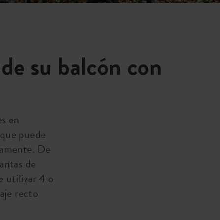
l de su balcón con
es en
 que puede
ctamente. De
lantas de
 utilizar 4 o
aje recto