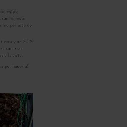
po, estos
 suerte, esto
 como por arte de
 tierra y un 20 %
el suelo se
s a la vista.
as por hacerla!