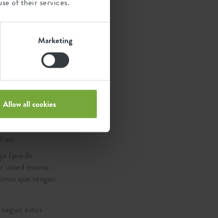
se of their services.
Marketing
e wall
mente amable.
Allow all cookies
ie wall, creando
ito. Este es un
dran.
aja (puede
ger usted mismo
ecinos que tengan
 seguir estos