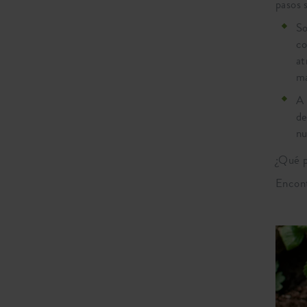
pasos s
So
co
at
ma
A 
de
nu
¿Qué p
Encont