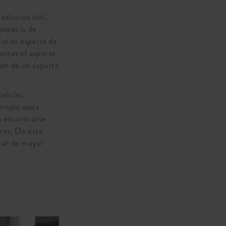
solución útil,
 espacio de
 si su espacio de
lantas el soporte
ner de un soporte
balcón,
propio oasis
n encontrarse
ores. De este
utar de mayor