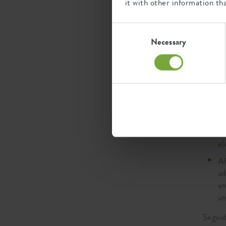
it with other information th
Consent
Selection
Necessary
Permít
Co
as
el
Añ
ad
en
un
Seguid