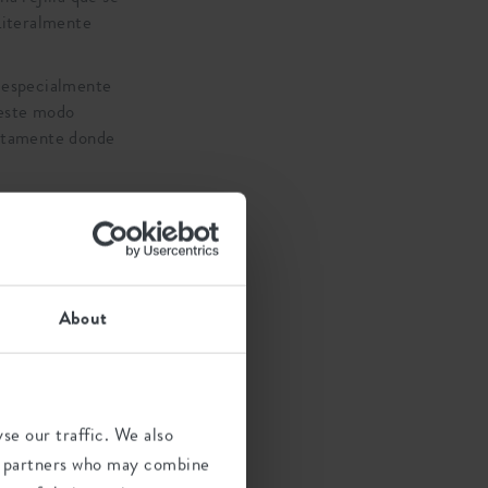
 Literalmente
, especialmente
 este modo
xactamente donde
About
se our traffic. We also
ics partners who may combine