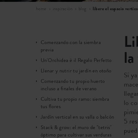
home
inspiración
blog
libere el espacio vertic
Li
Comenzando con la siembra
previa
la
Un'Orchidea è il Regalo Perfetto
Llenar y nutrir tu jardín en otoño
Si ya
Comenzando tu propio huerto
mace
incluso a finales de verano
llega
Cultiva tu propio ramo: siembra
lo co
tus flores
pimie
Jardín vertical en su valla o balcón
5 res
Stack & grow: el muro de "tetris"
puede
óptimo para cultivar sus verduras