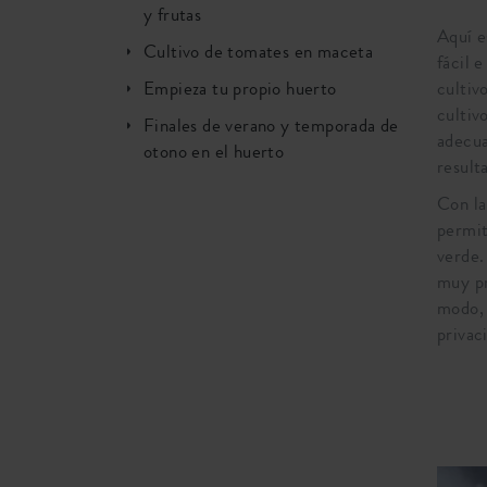
y frutas
Aquí e
Cultivo de tomates en maceta
fácil 
Empieza tu propio huerto
cultiv
cultiv
Finales de verano y temporada de
adecua
otono en el huerto
result
Con la
permit
verde.
muy pr
modo, 
privac