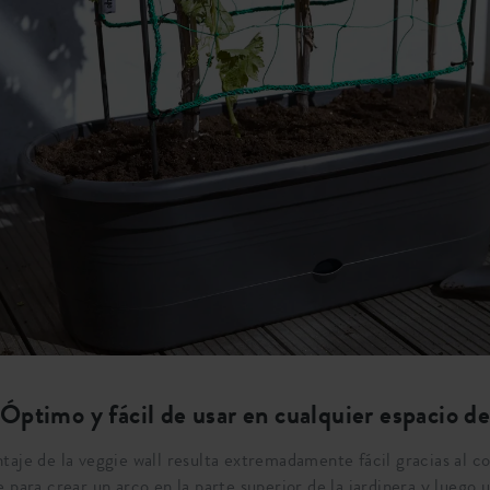
Óptimo y fácil de usar en cualquier espacio de
taje de la veggie wall resulta extremadamente fácil gracias al c
e para crear un arco en la parte superior de la jardinera y luego u