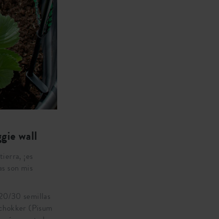
gie wall
ierra, ¡es
as son mis
 20/30 semillas
wschokker (Pisum