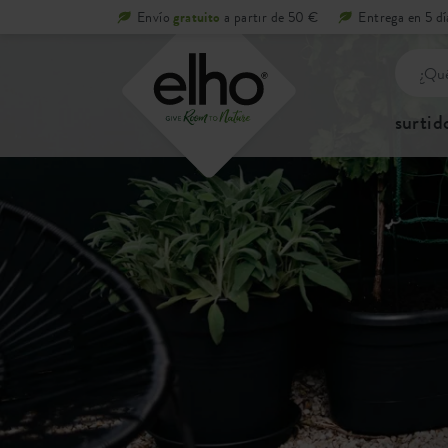
Envío
gratuito
a partir de 50 €
Entrega en 5 dí
surtid