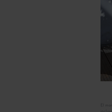
El mon
incluy