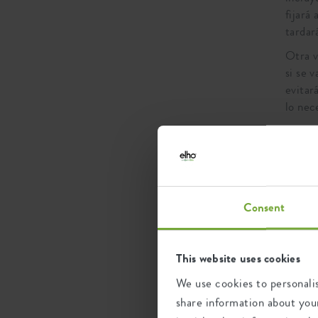
fijará
tardar
Otra v
si se 
evitar
lo nece
Consent
This website uses cookies
We use cookies to personalis
share information about your