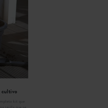
 cultivo
ompleto kit que
na rejilla que se