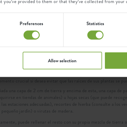
at you’ve provided to them or that they’ve collected from your u
Preferences
Statistics
Preparación paso a paso del suelo de la veggi
ame compartir con usted mi receta secreta; lo sé, soy terrible
Allow selection
loque una capa de 2 cm de bolas de arcilla en la base de su vegg
í una bonita zona donde permitir que el agua drene hacia el depós
emento crucial si desea evitar que las raíces de sus plantas se pu
ada una capa de 2 cm de tierra y encima de esta, una capa de p
quirirse en tiendas de animales) u hojas secas (que puede reco
 las estaciones adecuadas), recortes de hierba (consulte a los v
 pequeño jardín) o virutas de madera.
amente, puede rellenar el resto con su propia mezcla de tierra o