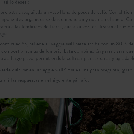
i así lo desea :
bre esta capa, añada un vaso lleno de posos de café. Con el tiem
mponentes orgánicos se descompondrán y nutrirán el suelo. Con
raerá a las lombrices de tierra, que a su vez fertilizarán el suelo
gia.
continuación, rellene su veggie wall hasta arriba con un 80 % de
 compost o humus de lombriz. Esta combinación garantizará que 
tra a largo plazo, permitiéndole cultivar plantas sanas y agradable
uede cultivar en la veggie wall? Esa es una gran pregunta, ¡graci
rará las respuestas en el siguiente párrafo.