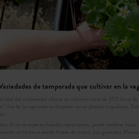
Variedades de temporada que cultivar en la veg
acidad del contenedor ofrece un volumen total de 37,5 litros de t
! Una de las opciones es disponer varias plantas trepadoras. Est
as:
tes: Si no se esperan heladas importantes, puede sembrar hasta
amente en la tierra desde finales de marzo. Los guisantes Blau