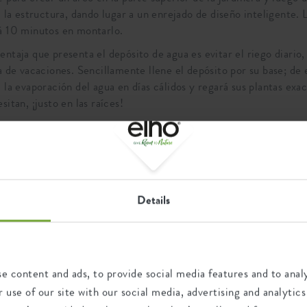
 a la estructura, dando lugar a un enrejado de diseño inteligente.
á 10 minutos en montarlo.
entaja que presenta el depósito de agua es evitar el riego diario
va de vacaciones. Sencillamente llene el depósito por su base; de
á la evaporación del agua en días cálidos y regará sus plantas e
sitan, ¡justo en las raíces!
Details
e content and ads, to provide social media features and to analy
 use of our site with our social media, advertising and analyt