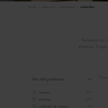
home
coleccion
maceteros
redondos
Tenemos un ma
exterior. Inspí
75 art
Uso del producto
interior
(49)
exterior
(37)
cultívalo tú mismo
(8)