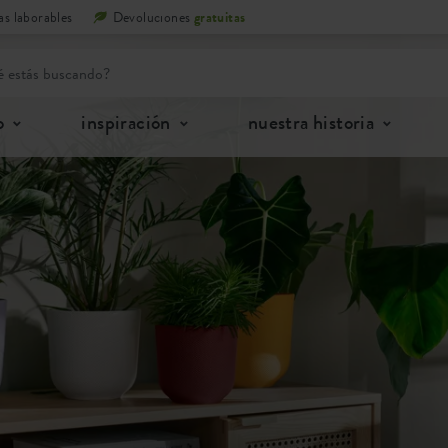
as laborables
Devoluciones
gratuitas
o
inspiración
nuestra historia