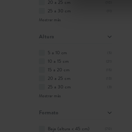
20 a 25 cm
(10)
25 a 30 cm
(11)
Mostrar más
Altura
5 a 10 cm
(5)
10 a 15 cm
(21)
15 a 20 cm
(15)
20 a 25 cm
(13)
25 a 30 cm
(3)
Mostrar más
Formato
Baja (altura < 45 cm)
(70)