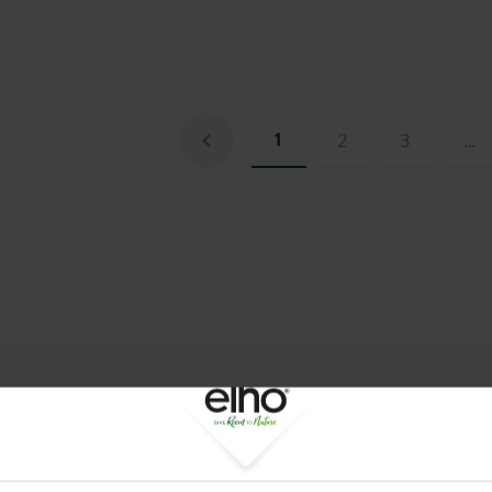
1
2
3
…