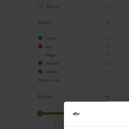
Balcón
(6)
Color
verde
(6)
rojo
(3)
beige
(3)
marrón
(8)
rosado
(4)
Mostrar más
Precio