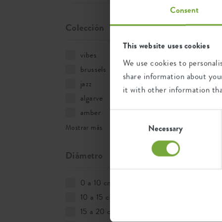
Consent
Colección
This website uses cookies
vibes
(6)
We use cookies to personalis
brussels
(10)
share information about your
jazz
(3)
it with other information th
algarve
(1)
amber
(4)
Consent
Selection
Necessary
Mostrar más
Diámetro
0 a 10 cm
(3)
10 a 15 cm
(21)
15 a 20 cm
(8)