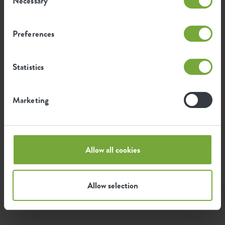
Necessary
Selection
Preferences
¿Quieres comprar una maceta
alargados?
Statistics
¿Estás buscando una maceta alargados? Las tenemos en
distintos colores y tamaños. Nuestra gama de productos
Marketing
también incluye macetas
redondas
,
cuadradas
y
ovaladas
.
Echa un vistazo a toda nuestra colección de
macetas
.
¡Rodéate de verde, te encantará!
Allow all cookies
Allow selection
coleccion