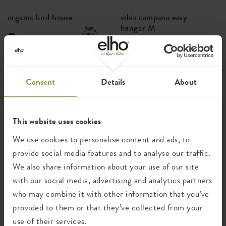
organic bird house
vibia campana easy
hanger M
+4
22,99 €
Precio desde
12,49 €
Consent
Details
About
NUEVO
PREMIUM
This website uses cookies
We use cookies to personalise content and ads, to
provide social media features and to analyse our traffic.
We also share information about your use of our site
with our social media, advertising and analytics partners
who may combine it with other information that you’ve
sereh high
amber roll
provided to them or that they’ve collected from your
use of their services.
+1