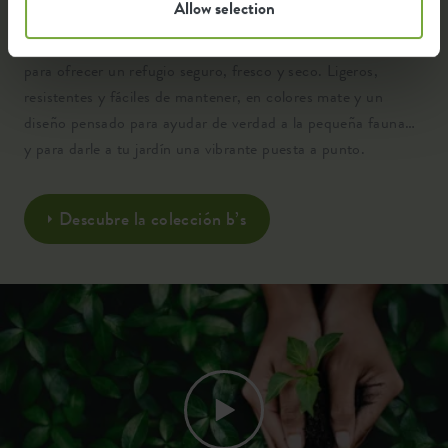
Allow selection
Hechos con plástico de alta calidad 100% reciclado y
diseñados con aislamiento, ventilación y drenaje inteligentes
para ofrecer un refugio seguro, fresco y seco. Ligeros,
resistentes y fáciles de mantener, en colores mate y un
diseño pensado para ayudar de verdad a la pequeña fauna…
y para darle a tu jardín una vibrante puesta a punto.
Descubre la colección b’s