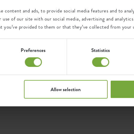
¿Todos los productos de elho están hechos con materiales 
e content and ads, to provide social media features and to analy
 use of our site with our social media, advertising and analyt
¿Qué recicla exactamente elho para producir macetas?
at you’ve provided to them or that they’ve collected from your u
Preferences
Statistics
Allow selection