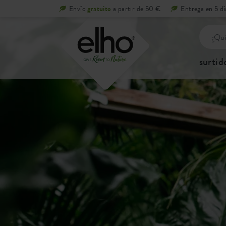
Envío
gratuito
a partir de 50 €
Entrega en 5 dí
surtid