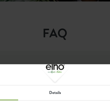
FAQ
Sostenibilidad
¿Cómo de sostenible es elho?
Details
¿Por qué elho fabrica macetas de plástico?