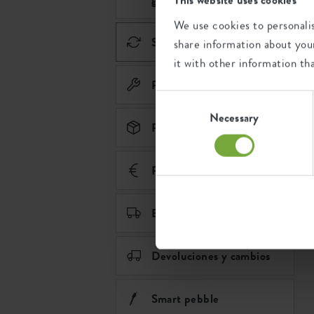
We use cookies to personalis
Sostenibilidad
share information about your
it with other information th
Piezas de recambio
Consent
Selection
Necessary
Pedidos
Pago
Envío y entrega
Devoluciones y cambios
Smart pebble